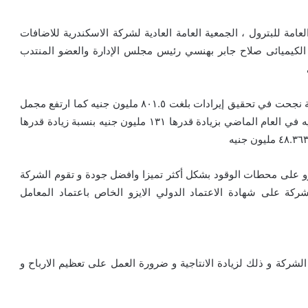
عامة للبترول ، الجمعية العامة العادية لشركة الاسكندرية للاضافات
عام المالي ٢٠٢٤ والتي استعرضها الكيميائى صلاح جابر بهنسي رئيس مجلس الإدارة والعضو المنتدب
وأوضح رئيس مجلس إدارة الشركة خلال الجمعية أن الشركة نجحت في تحقيق إيرادات بلغت ٨٠١.٥ مليون جنيه كما ارتفع مجمل
الربح ليصل لنحو ٢٨٣.٧ مليون جنيه مقابل ١٥٢.٧ مليون جنيه في العام الماضي بزيادة قدرها ١٣١ مليون جنيه بنسبة زيادة قدرها
برو على محطات الوقود بشكل أكثر تميزا وافضل جودة و تقوم الشركة
شركة على شهادة الاعتماد الدولي الايزو الخاص باعتماد المعامل
شركة و ذلك لزيادة الانتاجية و ضرورة العمل على تعظيم الارباح و