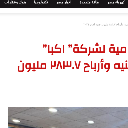
كهرباء مصر
طاقة متجددة
اخبار مصر
تكنولوجيا
بنوك وعقارات
مية لشركة” اكبا”
بإيرادات ٨٠١.٥ مليون جنيه وأرباح ٢٨٣.٧ مليون