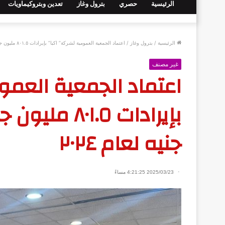
الرئيسية
حصري
بترول وغاز
تعدين وبتروكيماويات
الرئيسية
/
بترول وغاز
/
اعتماد الجمعية العمومية لشركة” اكبا” بإيرادات ٨٠١.٥ مليون جنيه وأرباح ٢٨٣.٧ مليون جنيه لعام ٢٠٢٤
غير مصنف
اعتماد الجمعية العمو
جنيه لعام ٢٠٢٤
2025/03/23 4:21:25 مساءً