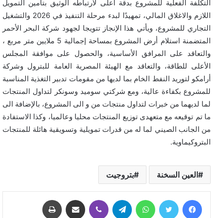
التكلفة الفعلية للمشروع بدقة اعلى لارتباطه الوثيق بتأمين التمويل
اللازم والاغلاق المالي، تمهيدًا لبدء مرحلة التنفيذ في 2026 والتشغيل
التجاري للمشروع، ويأتي هذا الإنجاز تتويجا لجهود شركة البحر الأحمر
المتضمنة استلام أرض المشروع بمساحة إجمالية 5 ملايين متر مربع ،
والتعاقد على المرافق الأساسية، والحصول على موافقة المجلس
الأعلى للطاقة، والتعاقد مع الهيئة المصرية العامة للبترول وشركة
أرامكو لتوريد النفط الخام بما لديها من مقومات تدبير التغذية المناسبة
للمشروع بكفاءة عالية، ومع شركتي سوميد وسونكر لتداول المنتجات
لما لديهما من خبرات لتداول منتجات من و الى المشروع، بالإضافة الى
ما تم توقيعه مع متعهدى توزيع المنتجات محليا وعالميا، وكذا الاستفادة
من الجانب الصيني لما له من قدرات تمويلية وتسويقية هائلة للمنتجات
البتروكيماوية.
العين السخنة
بتروجيت
فيسبوك
تويتر
واتساب
تيلقرام
ڤايبر
مشاركة عبر البريد
طباعة