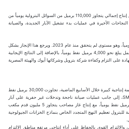
احتفلت الهيئة المصرية العامة للبترول وشركة أيوك بتحقيق إنتاج إجمالي يتجاوز 110,000 برميل من السوائل البترولية يومياً من
لنجاحات الأخيرة في عمليات بدء تشغيل الآبار الجديدة، والصيانة
تجاوز الإنتاج من منطقة التزام سيناء 60,000 برميل نفط يومياً، وهو مستوى لم يتحقق منذ عام 2023. ويرجع هذا الإنجاز بشكل
رئيسي إلى التشغيل الناجح لبئر غرب فيران-2، بإنتاج محتمل يبلغ نحو 4,000 برميل نفط يومياً، بالإضافة إلى النتائج الإيجابية
شهادة على التزام وكفاءة شركة بتروبل وشركائها أيوك والهيئة المصرية
كما شهدت مناطق التزام عجيبة في الصحراء الغربية مساهمة إنتاجية كبيرة خلال الأسابيع الماضية، تجاوزت 30,000 برميل نفط
يومياً، مدفوعة بتشغيل آبار جديدة مثل Mel-123 وSMel-C4، إلى جانب عمليات صيانة ناجحة وتدخلات غير حفرية على آبار
MWD-8 وZahra-7، بإجمالي زيادة بلغت حوالي 4,000 برميل نفط يومياً، مع إنتاج غاز مصاحب يتجاوز 5 مليون قدم مكعب
مة للبترول تعظيم النهج المتجدد الخاص بنماذج الخزانات الجيولوجية
.
 والالتزام القوي بالحفاظ على أداء إنتاجي مرتفع مناطق الالتزام