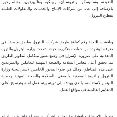
الضبعة، وسابيسكو، وبتروسنان، وويبكو، وهاليبرتون، وشلمبرجير،
بالإضافة إلى عدد من شركات الإنتاج والخدمات والمقاولات العاملة
بقطاع البترول.
وناقشت اللجنة رفع كفاءة طريق شركات البترول بطريق مليحة، في
ضوء ما يشهده من حوادث متكررة، حيث شددت وزارة البترول والثروة
المعدنية على ضرورة الإسراع في وضع تصور متكامل لتطوير الطريق
بما يحقق أعلى معايير السلامة والصحة المهنية للعاملين والمترددين
على هذه المناطق، وذلك في ضوء المحور الخامس لاستراتيجية وزارة
البترول والثروة المعدنية والمعني بالسلامة والصحة المهنية وحماية
البيئة والاستدامة، والذي يهدف إلى تهيئة بيئة عمل آمنة وترسيخ أعلى
المعايير العالمية في مواقع العمل.
وتناول الاجتماع مناقشة مقترحات الشركات، وتم الاتفاق على التزام