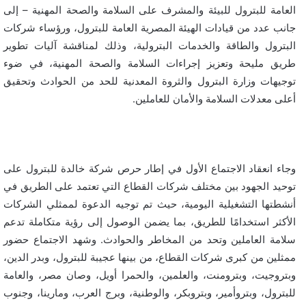
العامة للبترول للبيئة والمشرف على السلامة والصحة المهنية – إلى
جانب عدد من قيادات الهيئة المصرية العامة للبترول، ورؤساء شركات
البترول والطاقة والخدمات البترولية، وذلك لمناقشة آليات تطوير
طريق مليحة وتعزيز إجراءات السلامة والصحة المهنية، في ضوء
توجيهات وزارة البترول والثروة المعدنية للحد من الحوادث وتحقيق
أعلى معدلات السلامة والأمان للعاملين.
وجاء انعقاد الاجتماع الأول في إطار حرص شركة خالدة للبترول على
توحيد الجهود بين مختلف شركات القطاع التي تعتمد على الطريق في
أنشطتها التشغيلية اليومية، حيث تم توجيه الدعوة لممثلي الشركات
الأكثر استخدامًا للطريق، بما يضمن الوصول إلى رؤية متكاملة تدعم
سلامة العاملين وتحد من المخاطر والحوادث. وشهد الاجتماع حضور
ممثلين من كبرى شركات القطاع، من بينها عجيبة للبترول، وبدر الدين،
وبتروجيت، وبترومنت، والعلمين، والحمرا أويل، وصان مصر، والعامة
للبترول، وبتروأمير، وبتروبكر، والوطنية، وبرج العرب، ومارينا، وجنوب