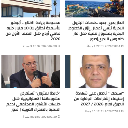
انجاز بحري جديد ..خدمات البترول
مدعومة بزيادة الانتاج .. أبوقير
البحرية تنهي أعمال إنزال الخطوط
للأسمدة تحقق 10.01 مليار جنيه
البحرية بمشروع تنمية حقل غاز
صافي أرباح خلال النصف الأول من
كاموس البحري|صور
2026
2026/08/04 1:22:51 مساءً
2026/07/30 3:13:32 مساءً
“سيدبك ” تحصل على شهادة
“خالدة للبترول” تستعرض
إستيفاء إشتراطات الوقاية من
مشروعاتها الاستراتيجية خلال
الحريق لعام 2026 / 2027
جلسات التشاور المجتمعي لدعم
التنمية بالصحراء الغربية | صور
2026/07/29 10:12:31 مساءً
2026/07/29 8:01:59 مساءً