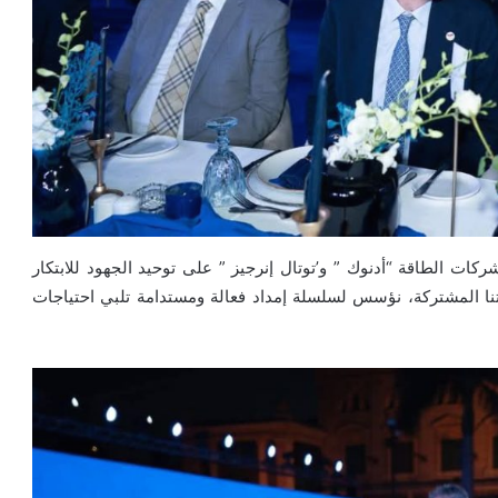
شركات الطاقة “أدنوك ” و’توتال إنرجيز ” على توحيد الجهود للابتكار
تنا المشتركة، نؤسس لسلسلة إمداد فعالة ومستدامة تلبي احتياجات