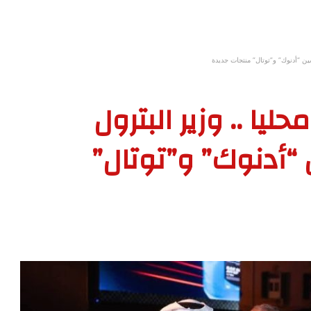
ين “أدنوك” و”توتال” منتجات جديدة
يا .. وزير البترول
“أدنوك” و”توتال”