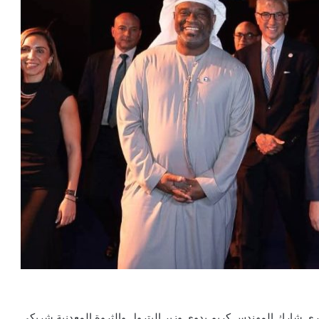
ى شارك المهندس كريم بدوى وزير البترول والثروة المعدنية شريكى