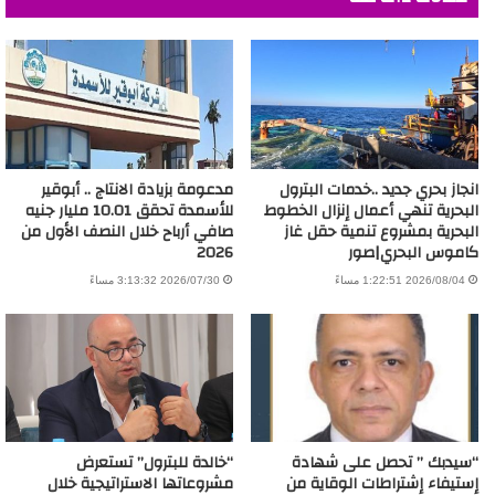
انجاز بحري جديد ..خدمات البترول
مدعومة بزيادة الانتاج .. أبوقير
البحرية تنهي أعمال إنزال الخطوط
للأسمدة تحقق 10.01 مليار جنيه
البحرية بمشروع تنمية حقل غاز
صافي أرباح خلال النصف الأول من
كاموس البحري|صور
2026
2026/08/04 1:22:51 مساءً
2026/07/30 3:13:32 مساءً
“سيدبك ” تحصل على شهادة
“خالدة للبترول” تستعرض
إستيفاء إشتراطات الوقاية من
مشروعاتها الاستراتيجية خلال