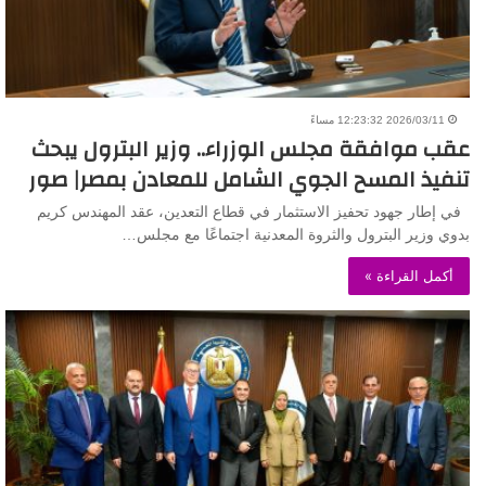
2026/03/11 12:23:32 مساءً
عقب موافقة مجلس الوزراء.. وزير البترول يبحث
تنفيذ المسح الجوي الشامل للمعادن بمصر| صور
في إطار جهود تحفيز الاستثمار في قطاع التعدين، عقد المهندس كريم
بدوي وزير البترول والثروة المعدنية اجتماعًا مع مجلس…
أكمل القراءة »