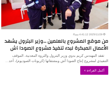
2025/11/29 4:41:12 مساءً
من موقع المشروع بالعلمين …وزير البترول يشهد
الأعمال المبكرة لبدء تنفيذ مشروع الصودا آش
تفقد المهندس كريم بدوي وزير البترول والثروة المعدنية، الموقف
التنفيذي لمشروع إنتاج الصودا آش ومشتقاتها (كربونات الصوديوم)، أحد…
أكمل القراءة »