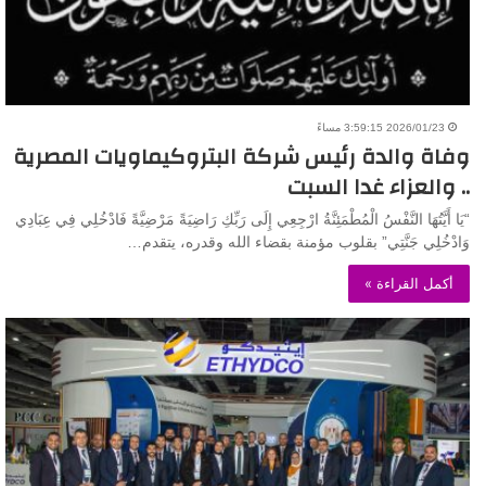
2026/01/23 3:59:15 مساءً
وفاة والدة رئيس شركة البتروكيماويات المصرية
.. والعزاء غدا السبت
“يَا أَيَّتُهَا النَّفْسُ الْمُطْمَئِنَّةُ ارْجِعِي إِلَى رَبِّكِ رَاضِيَةً مَرْضِيَّةً فَادْخُلِي فِي عِبَادِي
وَادْخُلِي جَنَّتِي” بقلوب مؤمنة بقضاء الله وقدره، يتقدم…
أكمل القراءة »