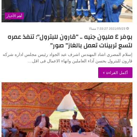
أهم الأخبار
2021/05/23 7:33:27 مساءً
بوفر ٤ مليون جنيه .. “قارون للبترول”: تنفذ عمره
لتسع تربينات تعمل بالغاز” صور”
إسلام المصري اشاد المهندس اشرف عبد الجواد رئيس مجلس اداره شركه
قارون للبترول بحسن آداء العاملين وانهاء الاعمال فى اقل…
أكمل القراءة »