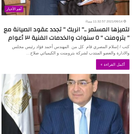
أهم الأخبار
2021/06/14 11:32:57 مساءً
لتميزها المستمر ..” انربك ” تجدد عقود الصيانة مع
” بترومنت ” ٥ سنوات والخدمات الفنية ٣ أعوام
كتب / إسلام المصري قام كل من المهندس أحمد فؤاد رئيس مجلس
والادارة والعضو المنتدب لشركة بترومنت و الكيميائي صلاح…
أكمل القراءة »