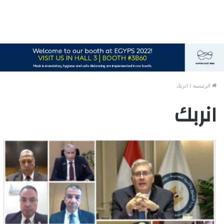
الرئيسية
/
انربك
انربك