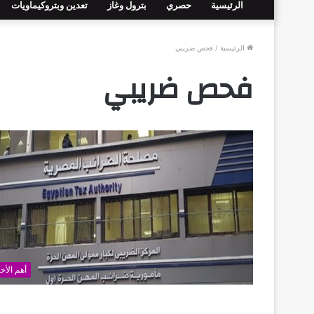
الرئيسية
حصري
بترول وغاز
تعدين وبتروكيماويات
الرئيسية
/
فحص ضريبي
فحص ضريبي
أهم الأخب