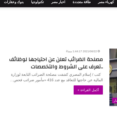
كهرباء مصر
طاقة متجددة
اخبار مصر
تكنولوجيا
بنوك وعقارات
2021/06/22 1:44:17 مساءً
مصلحة الضرائب تعلن عن احتياجها لوظائف
..تعرف على الشروط والتخصصات
كتب / إسلام المصري كشفت مصلحة الضرائب التابعة لوزارة
المالية عن حاجتها للتعاقد مع عدد 416 «مأمور ضرائب فحص…
أكمل القراءة »
ار