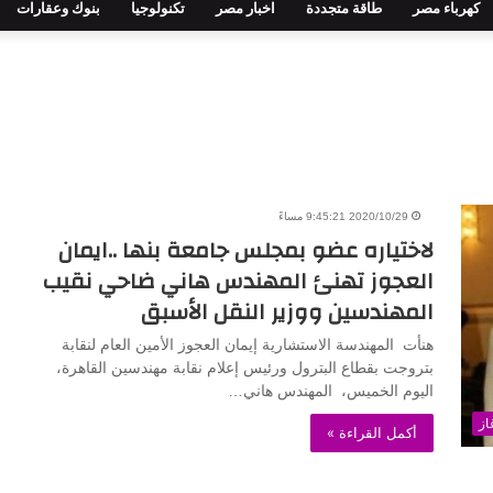
كهرباء مصر
طاقة متجددة
اخبار مصر
تكنولوجيا
بنوك وعقارات
2020/10/29 9:45:21 مساءً
لاختياره عضو بمجلس جامعة بنها ..ايمان
العجوز تهنئ المهندس هاني ضاحي نقيب
المهندسين ووزير النقل الأسبق
هنأت المهندسة الاستشارية إيمان العجوز الأمين العام لنقابة
بتروجت بقطاع البترول ورئيس إعلام نقابة مهندسين القاهرة،
اليوم الخميس، المهندس هاني…
از
أكمل القراءة »