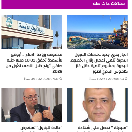
مقالات ذات صلة
انجاز بحري جديد ..خدمات البترول
مدعومة بزيادة الانتاج .. أبوقير
البحرية تنهي أعمال إنزال الخطوط
للأسمدة تحقق 10.01 مليار جنيه
البحرية بمشروع تنمية حقل غاز
صافي أرباح خلال النصف الأول من
كاموس البحري|صور
2026
2026/08/04 1:22:51 مساءً
2026/07/30 3:13:32 مساءً
“سيدبك ” تحصل على شهادة
“خالدة للبترول” تستعرض