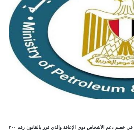
تبدأ شركات قطاع البترول ابتداءاً من مرتب نوفمبر القادم في خصم دعم الأشخاص ذوي الإعاقة والذي قرر بالقانون رقم ٢٠٠