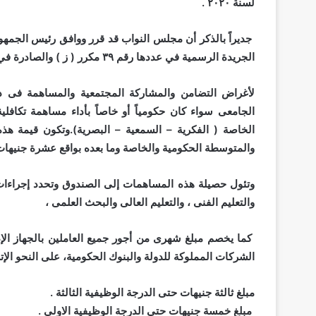
لسنة ٢٠٢٠ .
جديراً بالذكر أن مجلس النواب قد قرر ووافق رئيس الجمه
الجريدة الرسمية في عددها رقم ٣٩ مكرر ( ز ) والصادرة في ٣٠ سبتمبر ٢٠٢٠ هذا وقد نصت المادة ( ١٣ ) من القانون علي :-
لأغراض التضامن والمشاركة المجتمعية والمساهمة فى د
الجامعى سواء كان حكومياً أو خاصاً بأداء مساهمة تكاف
الخاصة ( الفكرية – السمعية – البصرية).وتكون قيمة هذه
والمتوسطة الحكومية والخاصة وما بعده بواقع عشرة جنيها
وتئول حصيلة هذه المساهمات إلى الصندوق وتحدد إجراءات 
والتعليم الفنى ، والتعليم العالى والبحث العلمى ،
كما يخصم مبلغ شهرى من أجور جميع العاملين بالجهاز الإد
الشركات المملوكة للدولة والبنوك الحكومية، على النحو الإت
مبلغ ثالثة جنيهات حتى الدرجة الوظيفية الثالثة .
مبلغ خمسة جنيهات حتى الدرجة الوظيفية الاولى .