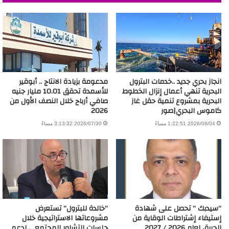
انجاز بحري جديد ..خدمات البترول
مدعومة بزيادة الانتاج .. أبوقير
البحرية تنهي أعمال إنزال الخطوط
للأسمدة تحقق 10.01 مليار جنيه
البحرية بمشروع تنمية حقل غاز
صافي أرباح خلال النصف الأول من
كاموس البحري|صور
2026
2026/08/04 1:22:51 مساءً
2026/07/30 3:13:32 مساءً
“سيدبك ” تحصل على شهادة
“خالدة للبترول” تستعرض
إستيفاء إشتراطات الوقاية من
مشروعاتها الاستراتيجية خلال
الحريق لعام 2026 / 2027
جلسات التشاور المجتمعي لدعم