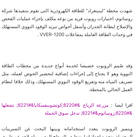
شهدت محطة “لينينغراد” للطاقة الكهروذرية التى تقوم بتنفيذها شركة
روساتوم، اختبارات روبوت فريد من نوعه مكلف بإجراء عمليات الفحص
والإصلاح لبطانة الجدران وأسفل أحواض تبريد الوقود النووي المستهلك
في وحدات الطاقة العاملة بمفاعلات VVER-1200 .
وقد صُمم الروبوت خصيصا لخدمة أنواع جديدة من محطات الطاقة
النووية وهو لا يحتاج إلى إجراءات إضافية لتحضير الحوض لعمله، مثل
تصريف المياه منه وتفريغ الوقود النووي المستهلك، وذلك خلافا لنظام
العمل الحالي بالمحطة.
اقرا ايضا :
مزرعة الرياح &#8220;كوتشوبيفسكايا&#8221; تشغلها
&#8220;روساتوم&#8221; تدخل سوق الجملة
ويتميز الروبوت بتعدد استخداماته وبينها البحث عن التسريبات
المحتملة وتحديد إحداثياتها وتنظيف السطح المعيب وإصلاحه عن طريق