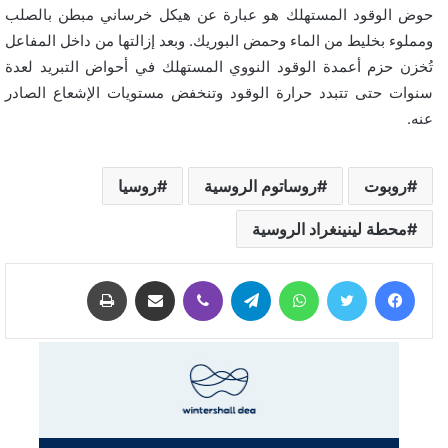
حوض الوقود المستهلك هو عبارة عن هيكل خرساني مبطن بالصلب
ومملوء بخليط من الماء وحمض البوريك. وبعد إزالتها من داخل المفاعل
تُخزن حزم أعمدة الوقود النووي المستهلك في أحواض التبريد لعدة
سنوات حتى تتبدد حرارة الوقود وتنخفض مستويات الإشعاع الصادر
عنه.
روبوت
روساتوم الروسية
روسيا
محطة لينينغراد الروسية
فيسبوك
تويتر
واتساب
تيلقرام
ڤايبر
مشاركة عبر البريد
طباعة