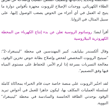
الطلاء الكهربائي. ووحدات الإصلاح للروبوت مجهزة بأقواس دوارة ما
يتيح له العمل في أي أجزاء من الحوض يصعب الوصول إليها، على
سبيل المثال، في الزوايا.
أقرأ ايضا:
روساتوم الروسية تعلن عن بدء إنتاج الكهرباء من المحطة
الكهروذرية البيلاروسية
وقال ألكسندر بيليايف، كبير المهندسين في محطة “لينينغراد-2”:
“سيتيح الروبوت المخصص لفحص وإصلاح بطانة حوض تخزين الوقود،
معالجة التسربات بسرعة إذا لزم الأمر، للحفاظ على مستوى المياه
فيها وفق التصميم”.
لقد اختُبر الروبوت على منصة خاصة حيث قام الخبراء بمحاكاة كاملة
لسلسلة العمليات المكلف بها، ليكون جاهزا للعمل في أحواض تبريد
الوقود بوحدتي الطاقة الخامسة والسادسة في محطة “لينينغراد”
النووية.