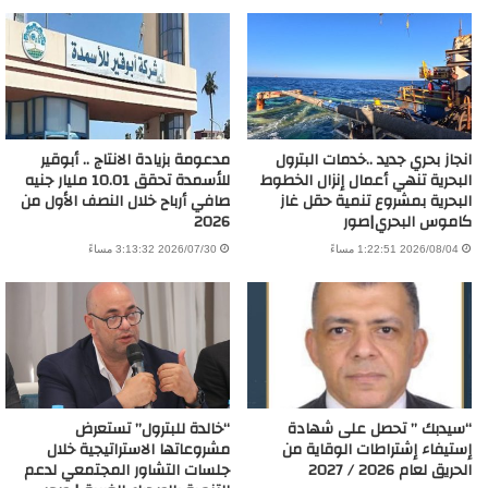
انجاز بحري جديد ..خدمات البترول
مدعومة بزيادة الانتاج .. أبوقير
البحرية تنهي أعمال إنزال الخطوط
للأسمدة تحقق 10.01 مليار جنيه
البحرية بمشروع تنمية حقل غاز
صافي أرباح خلال النصف الأول من
كاموس البحري|صور
2026
2026/08/04 1:22:51 مساءً
2026/07/30 3:13:32 مساءً
“سيدبك ” تحصل على شهادة
“خالدة للبترول” تستعرض
إستيفاء إشتراطات الوقاية من
مشروعاتها الاستراتيجية خلال
الحريق لعام 2026 / 2027
جلسات التشاور المجتمعي لدعم