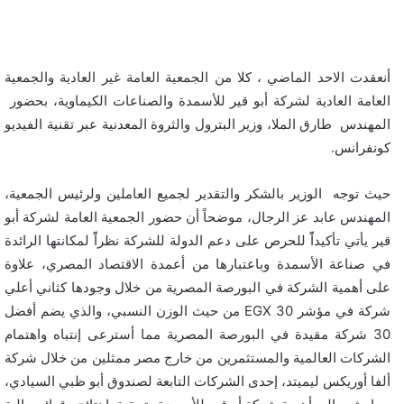
أنعقدت الاحد الماضي ، كلا من الجمعية العامة غير العادية والجمعية
العامة العادية لشركة أبو قير للأسمدة والصناعات الكيماوية، بحضور
المهندس طارق الملا، وزير البترول والثروة المعدنية عبر تقنية الفيديو
كونفرانس.
حيث توجه الوزير بالشكر والتقدير لجميع العاملين ولرئيس الجمعية،
المهندس عابد عز الرجال، موضحاً أن حضور الجمعية العامة لشركة أبو
قير يأتي تأكيداًً للحرص على دعم الدولة للشركة نظراًً لمكانتها الرائدة
في صناعة الأسمدة وباعتبارها من أعمدة الاقتصاد المصري، علاوة
على أهمية الشركة في البورصة المصرية من خلال وجودها كثاني أعلي
شركة في مؤشر EGX 30 من حيث الوزن النسبي، والذي يضم أفضل
30 شركة مقيدة في البورصة المصرية مما أسترعى إنتباه واهتمام
الشركات العالمية والمستثمرين من خارج مصر ممثلين من خلال شركة
ألفا أوريكس ليميتد، إحدى الشركات التابعة لصندوق أبو ظبي السيادي،