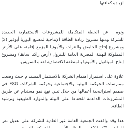
لزيادة كفاءتها .
ونوه عن الخطة المتكاملة للمشروعات الاستثمارية الجديدة
للشركة ومنها مشروع زيادة الطاقة الإنتاجية لمصنع اليوريا أبوقير (3)
ومشروع إنتاج الحامض والنترات والأمونيا المزمع إقامته على الأرض
المملوكة للهيئة المصرية العامة للبترول (أرض راكتا سابقا) ومشروع
إنتاج الميثانول والأمونيا بالمنطقة الاقتصادية لقناة السويس.
علاوة على استمرار اهتمام الشركة بالاستثمار المستدام حيث وضعت
ممارسات الحوكمة البيئية والاجتماعية وحوكمة الشركات ESG في
صميم استراتيجية أعمالها من خلال تبني نهج نمو مستدام عن طريق
المشروعات الداعمة للحفاظ على البيئة والموارد الطبيعية وترشيد
الطاقة.
هذا وقد وافقت الجمعية العامة غير العادية للشركة على تعديل نص
المادتين (7) و(21) من النظام الأساسي للشركة والتي تم بموجبهما