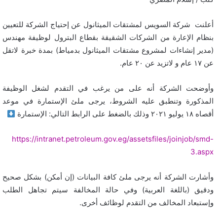
أعلنت شركة السويس لمشتقات الميثانول عن إحتياج الشركة للتعيين
بنظام الإعارة من الشركات الشقيقة بقطاع البترول لوظيفة مهندس
(مدير إنشاءات لمشروع مشتقات الميثانول بدمياط) بمدة خبرة لاتقل
عن ١٧ عام و لاتزيد عن ٢٠ عام.
وأوضحت الشركة أنه على من يرغب في التقدم لشغل الوظيفة
المذكورة وتنطبق عليه الشروط، يرجى ملئ الإستمارة في موعد
أقصاه ١٨ يوليو ٢٠٢١ وذلك بالضغط على الرابط التالي: الإستمارة
https://intranet.petroleum.gov.eg/assetsfiles/joinjob/smd-
3.aspx
وأشارت الشركة أنه يرجى ملئ كافة البيانات (إن أمكن) بشكل صحيح
ودقيق (باللغة العربية) وفي حالة المخالفة سيتم تجاهل الطلب
وإستبعاد المخالف من التقدم لوظائف أخرى.