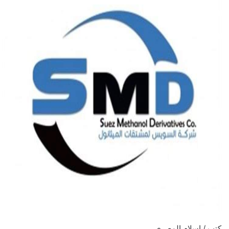
كتب / إسلام المصري