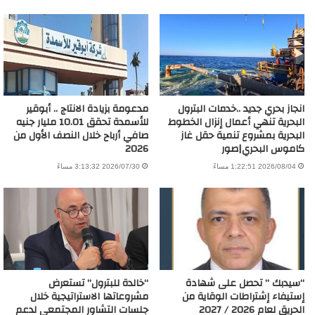
انجاز بحري جديد ..خدمات البترول
مدعومة بزيادة الانتاج .. أبوقير
البحرية تنهي أعمال إنزال الخطوط
للأسمدة تحقق 10.01 مليار جنيه
البحرية بمشروع تنمية حقل غاز
صافي أرباح خلال النصف الأول من
كاموس البحري|صور
2026
2026/08/04 1:22:51 مساءً
2026/07/30 3:13:32 مساءً
“سيدبك ” تحصل على شهادة
“خالدة للبترول” تستعرض
إستيفاء إشتراطات الوقاية من
مشروعاتها الاستراتيجية خلال
الحريق لعام 2026 / 2027
جلسات التشاور المجتمعي لدعم