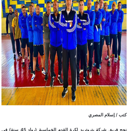
كتب / إسلام المصري
نجح فريق شركة بتروتريد لكرة القدم الخماسية (رواد 45 سنة) في