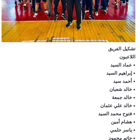
تشكيل الفريق
اللاعبون
• عماد السيد
• إبراهيم السيد
• أحمد سيد
• خالد شعبان
• خالد جمعة
• خالد علي عثمان
• فتوح محمد السيد
• هشام أمين
• ياسر حلمي
• حاتم محمود