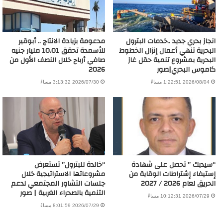
انجاز بحري جديد ..خدمات البترول
مدعومة بزيادة الانتاج .. أبوقير
البحرية تنهي أعمال إنزال الخطوط
للأسمدة تحقق 10.01 مليار جنيه
البحرية بمشروع تنمية حقل غاز
صافي أرباح خلال النصف الأول من
كاموس البحري|صور
2026
2026/08/04 1:22:51 مساءً
2026/07/30 3:13:32 مساءً
“سيدبك ” تحصل على شهادة
“خالدة للبترول” تستعرض
إستيفاء إشتراطات الوقاية من
مشروعاتها الاستراتيجية خلال
الحريق لعام 2026 / 2027
جلسات التشاور المجتمعي لدعم
التنمية بالصحراء الغربية | صور
2026/07/29 10:12:31 مساءً
2026/07/29 8:01:59 مساءً