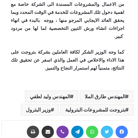
من الاعمال والمشروعات المسندة الى الشركة خاصة مع
اهمية دخول تلك المشروعات للخدمة في الوقت المحدد وبما
يحقق العائد الايجابي المرجو منها ، ووجه بالبدء في انهاء
اجراءات انشاء ورش التبين التخصصية لما لها من مردود
كبير.
كما وجه الوزير الشكر لكافة العاملين بشركة بتروجت على
هذا الاداء والاخلاص في العمل والذي اسفر عن تحقيق تلك
النتائج، متمنياً لهم استمرار النجاح والتميز.
المهندس طارق الملا
المهندس وليد لطفي
بتروجت للمشروعات البترولية
وزير البترول
فيسبوك
تويتر
واتساب
تيلقرام
ڤايبر
مشاركة عبر البريد
طباعة