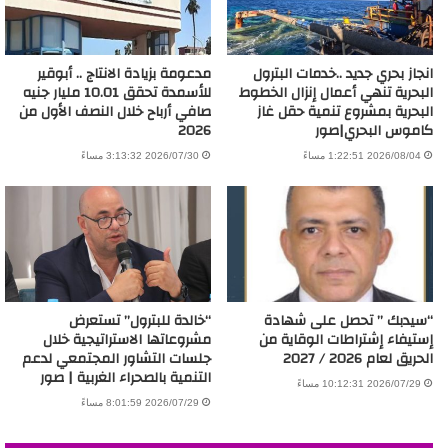
انجاز بحري جديد ..خدمات البترول
مدعومة بزيادة الانتاج .. أبوقير
البحرية تنهي أعمال إنزال الخطوط
للأسمدة تحقق 10.01 مليار جنيه
البحرية بمشروع تنمية حقل غاز
صافي أرباح خلال النصف الأول من
كاموس البحري|صور
2026
2026/08/04 1:22:51 مساءً
2026/07/30 3:13:32 مساءً
“سيدبك ” تحصل على شهادة
“خالدة للبترول” تستعرض
إستيفاء إشتراطات الوقاية من
مشروعاتها الاستراتيجية خلال
الحريق لعام 2026 / 2027
جلسات التشاور المجتمعي لدعم
التنمية بالصحراء الغربية | صور
2026/07/29 10:12:31 مساءً
2026/07/29 8:01:59 مساءً