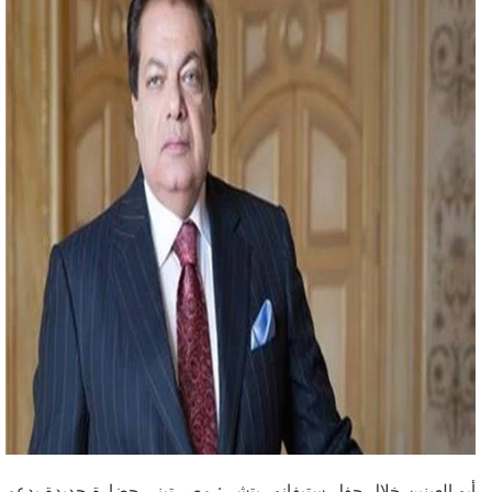
أبو العينين خلال حفل ستيفانو ريتشي: مصر تبني حضارة جديدة بدعم