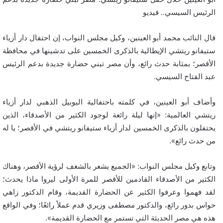
الرئيس السيسي.. فيديو
قال النائب محمد أبو العينين، وكيل مجلس النواب، إن احتفال دار أزياء
ستيفانو ريتشي الإيطالية بالذكرى الخمسين على تدشينها في محافظة
الأقصر؛ بمثابة حدث رائع، وأن مصر تبني حضارة جديدة بدعم الرئيس
عبد الفتاح السيسي.
وأضاف أبو العينين، في كلمته باحتفالية اليوبيل الذهبي لدار أزياء
ريتشي العالمية: «إنها ليلة رائعة لوجود الكثير من الأصدقاء، الذين
يحتفلون بالذكرى الخمسين لدار أزياء ستيفانو ريتشي في الأقصر؛ يا له
من حدث رائع».
وتابع وكيل مجلس النواب: «الجميع يشعر بالشغف لرؤية الأقصر، وهناك
الكثير من الأصدقاء القادمين للأقصر للمرة الأولى ليروا ماذا يحدث؛
لقد فهموا وعرفوا الكثير عن الحضارة القديمة، وقام الدكتور زاهي
حواس بدور رائع، والدكتور مصطفى وزيري قدم عملاً رائعًا؛ وفي الواقع
هذه هي مصر الحديثة التي تستمر مع الحضارة القديمة».