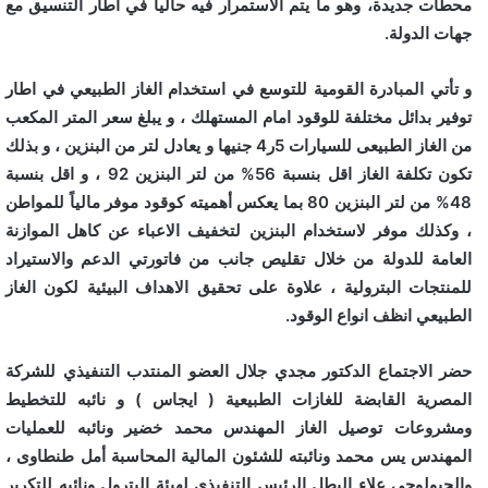
محطات جديدة، وهو ما يتم الاستمرار فيه حاليا في اطار التنسيق مع
جهات الدولة.
و تأتي المبادرة القومية للتوسع في استخدام الغاز الطبيعي في اطار
توفير بدائل مختلفة للوقود امام المستهلك ، و يبلغ سعر المتر المكعب
من الغاز الطبيعى للسيارات 5ر4 جنيها و يعادل لتر من البنزين ، و بذلك
تكون تكلفة الغاز اقل بنسبة 56% من لتر البنزين 92 ، و اقل بنسبة
48% من لتر البنزين 80 بما يعكس أهميته كوقود موفر مالياً للمواطن
، وكذلك موفر لاستخدام البنزين لتخفيف الاعباء عن كاهل الموازنة
العامة للدولة من خلال تقليص جانب من فاتورتي الدعم والاستيراد
للمنتجات البترولية ، علاوة على تحقيق الاهداف البيئية لكون الغاز
الطبيعي انظف انواع الوقود.
حضر الاجتماع الدكتور مجدي جلال العضو المنتدب التنفيذي للشركة
المصرية القابضة للغازات الطبيعية ( ايجاس ) و نائبه للتخطيط
ومشروعات توصيل الغاز المهندس محمد خضير ونائبه للعمليات
المهندس يس محمد ونائبته للشئون المالية المحاسبة أمل طنطاوى ،
والجيولوجى علاء البطل الرئيس التنفيذي لهيئة البترول ونائبه للتكرير