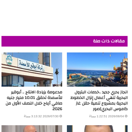
مقالات ذات صلة
انجاز بحري جديد ..خدمات البترول
مدعومة بزيادة الانتاج .. أبوقير
البحرية تنهي أعمال إنزال الخطوط
للأسمدة تحقق 10.01 مليار جنيه
البحرية بمشروع تنمية حقل غاز
صافي أرباح خلال النصف الأول من
كاموس البحري|صور
2026
2026/08/04 1:22:51 مساءً
2026/07/30 3:13:32 مساءً