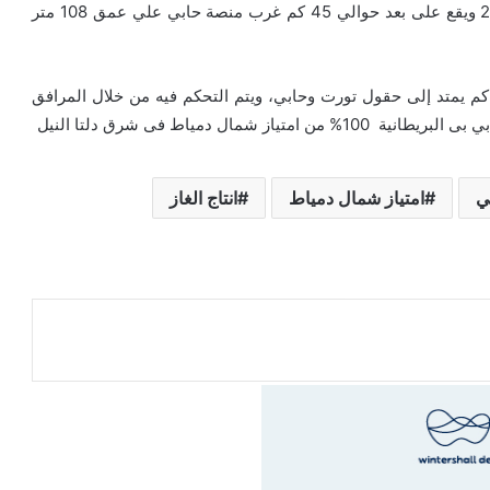
وفقا لبيانات وزارة البترول تم الإعلان عن هذا الحقل 2017 ويقع على بعد حوالي 45 كم غرب منصة حابي علي عمق 108 متر
دها تم ربط حقل القطامية من خطوط أنابيب بطول 50 كم يمتد إلى حقول تورت وحابي، ويتم التحكم فيه من خلال المرافق
ي
امتياز شمال دمياط
انتاج الغاز