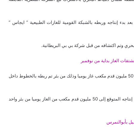
ن حقل القطامية بعد بدء إنتاجه وربطه بالشبكة القومية للغازات الطبيعية ” ايجاس ”
ري وتم اكتشافه من قبل شركة بي بي البريطانية.
شتقات الغاز بداية من نوفمبر
تم تنمية الحقل بواسطة الشركة الفرعونية ليصل إنتاجه إلى 50 مليون قدم مكعب غاز يوميا وذلك من بئر تم ربطه بالخطوط داخل
قامت الشركة الفرعونية المشتركة، بتنمية هذا الحقل ليصل إنتاجه المتوقع إلى 50 مليون قدم مكعب من الغاز يوميا من بئر واحد