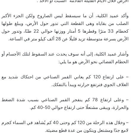
الأرض خلال الأيام القليلة القادمة “السبت أو الأحد”.
وأكد عميد الكلية، أن ما سيسقط ليس الصاروخ ولكن الجزء الأكبر
الصلب من بقاياه وهى القطعة التي تدور حول الأرض، ويبلغ طولها
كحطام 33 مترًا وقطرها 5 أمتار ووزنها حوالي 22 طنًا، وتدور حول
الأرض بسرعة متوسطة تزيد قليلًا عن 28 ألف كيلو متر في الساعة.
وأشار عميد الكلية، إلى أنه سوف يحدث عند السقوط لتلك الأجسام أو
الحطام الفضائي نحو الأرض هو ما يلي:
– على ارتفاع 120 كم يعاني القمر الصناعي من احتكاك شديد مع
الغلاف الجوي فترتفع حرارته ويبدأ بالتفكك.
– وعلى ارتفاع 78 كم ينفجر القمر الصناعي بسبب شدة الضغط
والحرارة، ويبقى مشتعلًا حتى ارتفاع حوالي 50-40 كم.
– وخلال هذه الرحلة من 120 كم وحتى 40 كم يُشاهد في السماء كجرم
لامع جدًا ومشتعل ويتكون من عدة قطع مضيئة.