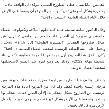
الخميس، بيانًا بشأن حطام الصاروخ الصيني مؤكدة أن الواقعة عادية
ومتكررة بشكل أسبوعي تقريبًا، وأنه من المتوقع أن يسقط على الأرض
خلال الأيام القليلة القادمة “السبت أو الأحد”.
وقال الدكتور أسامة شلبية، عميد كلية علوم الملاحة وتكنولوجيا الفضاء
بجامعة بني سويف: إن الصين أعلنت الخميس الماضي 2 أبريل، عن
إطلاق صاروخها الفضائي “المسيرة الطويلة” (Long March 5B)،
ويحمل على متنه القطعة الرئيسية لمحطة الفضاء الصينية (Tianhe)،
وكان إطلاق هذا الصاروخ أول مهمة من 11 مهمة مطلوبة لإكمال بناء
المحطة بنهاية 2022م، وذلك بعد وضع قيود على الصين لاستخدامها
لمحطة الفضاء الدولية.
وأضاف: يتكون هذا الصاروخ من أربعة معززات دفع نفاث كبيرة، ومن
مرحلة رئيسية واحدة فقط، وقد كان من المزمع إعادة هذه المرحلة
الرئيسية من الصاروخ بشكل متحكم به، إلا أن الصين فقدت التحكم بها
وستعود وتسقط على الأرض بشكل غير مُتحكم به، وهي تدور حاليًا حول
الأرض مرة كل 89 دقيقة.