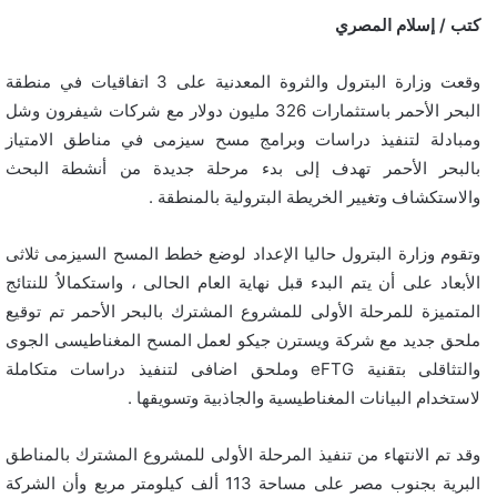
كتب / إسلام المصري
وقعت وزارة البترول والثروة المعدنية على 3 اتفاقيات في منطقة
البحر الأحمر باستثمارات 326 مليون دولار مع شركات شيفرون وشل
ومبادلة لتنفيذ دراسات وبرامج مسح سيزمى في مناطق الامتياز
بالبحر الأحمر تهدف إلى بدء مرحلة جديدة من أنشطة البحث
والاستكشاف وتغيير الخريطة البترولية بالمنطقة .
وتقوم وزارة البترول حاليا الإعداد لوضع خطط المسح السيزمى ثلاثى
الأبعاد على أن يتم البدء قبل نهاية العام الحالى ، واستكمالاُ للنتائج
المتميزة للمرحلة الأولى للمشروع المشترك بالبحر الأحمر تم توقيع
ملحق جديد مع شركة ويسترن جيكو لعمل المسح المغناطيسى الجوى
والتثاقلى بتقنية eFTG وملحق اضافى لتنفيذ دراسات متكاملة
لاستخدام البيانات المغناطيسية والجاذبية وتسويقها .
وقد تم الانتهاء من تنفيذ المرحلة الأولى للمشروع المشترك بالمناطق
البرية بجنوب مصر على مساحة 113 ألف كيلومتر مربع وأن الشركة