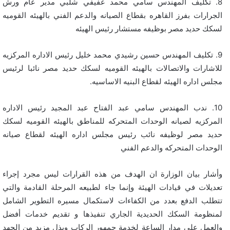
8. تكليف المهندس سامي محمد عفيفي شلبي مدير عام ورش
الجرارات بفرز القاهره بقطاع الصيانه والدعم الفني بالهيئه القوميه
لسكك حديد مصر بوظيفه مستشار رئيس الهيئه
9. تكليف المهندس حسين رشيدي محمد خليل رئيس الاداره المركزيه
للاشارات والاتصالات بالهيئه القوميه لسكك حديد مصر نائبا لرئيس
مجلس اداره الهيئه لقطاع البنيه الاساسيه.
10. ندب المهندس سامي عبد الفتاح عبد المجيد رئيس الاداره
المركزيه لصيانه الوحدات المتحركه للمناطق بالهيئه القوميه لسكك
حديد مصر لوظيفه نائب رئيس مجلس اداره الهيئه لقطاع صيانه
الوحدات المتحركه والدعم الفني
وأشار بيان الوزارة ان الهدف من هذه القرارات ليس مجرد إجراء
تعديلات في قيادات الهيئة وإنما جاء لطبيعه المرحلة القادمة والتي
تتطلب الدفع بعدد من الكفاءات لاستكمال مسيره التطوير الشامل
لمنظومة السكك الحديدية الجاري تنفيذها و تقديم خدمات أفضل
والعمل على مدار الساعة لخدمة جمهور الركاب وبذل مزيد من الجهد