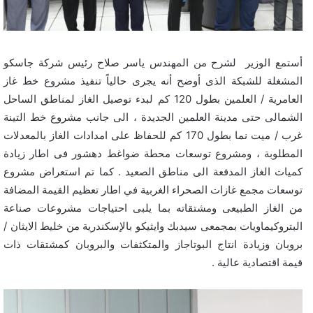
أستمع الوزير لشرح من المهندس ياسر صلاح رئيس شركة جاسكو
المشغلة للشبكة الذى أوضح أنه يجرى حالياً تنفيذ مشروع خط غاز
العامرية / العلمين بطول 120 كم لبدء توصيل الغاز لمناطق الساحل
الشمالى حتى مدينة العلمين الجديدة ، الى جانب مشروع خط التينة
غرب / ميت نما بطول 170 كم للحفاظ على امدادات الغاز بالمعدلات
المطلوبة ، ومشروع توسعات محطة ضواغط دهشور فى اطار زيادة
كميات الغاز المدفعة الى مناطق الصعيد . كما تم استعراض مشروع
توسعات مجمع غازات الصحراء الغربية في اطار تعظيم القيمة المضافة
من الغاز الطبيعى ومشتقاته بما يلبى احتياجات مشروعات صناعة
البتروكيماويات بمجمعى سيدبك وايثيكو بالإسكندرية من خليط الايثان /
بروبان وزيادة انتاج البوتاجاز والمتكثفات والبروبان كمشتقات ذات
قيمة اقتصادية عالية .