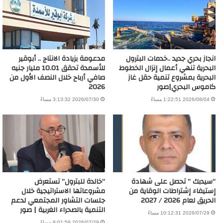
انجاز بحري جديد ..خدمات البترول
مدعومة بزيادة الانتاج .. أبوقير
البحرية تنهي أعمال إنزال الخطوط
للأسمدة تحقق 10.01 مليار جنيه
البحرية بمشروع تنمية حقل غاز
صافي أرباح خلال النصف الأول من
كاموس البحري|صور
2026
2026/08/04 1:22:51 مساءً
2026/07/30 3:13:32 مساءً
“سيدبك ” تحصل على شهادة
“خالدة للبترول” تستعرض
إستيفاء إشتراطات الوقاية من
مشروعاتها الاستراتيجية خلال
الحريق لعام 2026 / 2027
جلسات التشاور المجتمعي لدعم
التنمية بالصحراء الغربية | صور
2026/07/29 10:12:31 مساءً
2026/07/29 8:01:59 مساءً