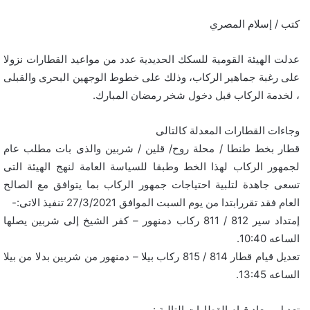
كتب / إسلام المصري
عدلت الهيئة القومية للسكك الحديدية عدد من مواعيد القطارات نزولا
على رغبة جماهير الركاب، وذلك على خطوط الوجهين البحرى والقبلى
، لخدمة الركاب قبل دخول شخر رمضان المبارك.
وجاءات القطارات المعدلة كالتالى
قطار بخط طنطا / محلة روح/ قلين / شربين والذى بات مطلب عام
لجمهور الركاب لهذا الخط وطبقا للسياسة العامة لنهج الهيئة التى
تسعى جاهدة لتلبية احتياجات جمهور الركاب بما يتوافق مع الصالح
العام فقد تقررابتدا من يوم السبت الموافق 27/3/2021 تنفيذ الاتى:-
إمتداد سير 812 / 811 ركاب دمنهور – كفر الشيخ إلى شربين يصلها
الساعه 10:40.
تعديل قيام قطار 814 / 815 ركاب بيلا – دمنهور من شربين بدلا من بيلا
الساعه 13:45.
تعديل ميعاد قيام القطارات التالية :