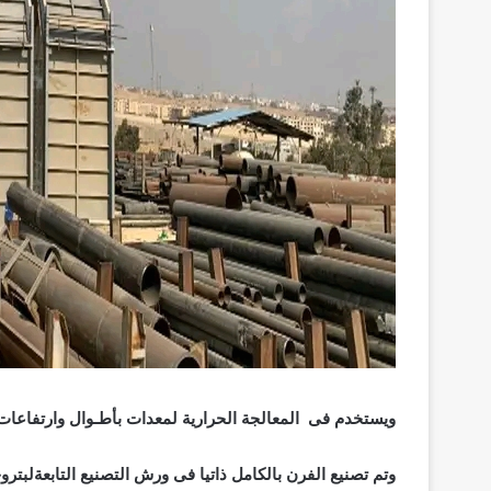
ويستخدم فى المعالجة الحرارية لمعدات بأطـوال وارتفاعات_قياسية 55 متر طول – 0
وتم تصنيع الفرن بالكامل ذاتيا فى ورش التصنيع التابعةلبتر