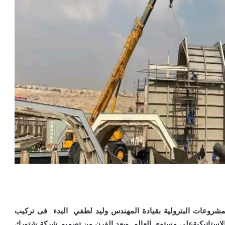
مشروعات البترولية بقيادة المهندس وليد لطفي البدء فى تركيب
داتالاستاتيكيةعلى مستوى العالم ويعد الفرن من تصميم شركة شتورك