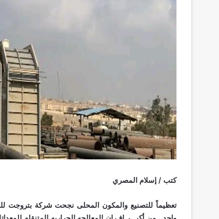
كتب / إسلام المصري
تعظيماً للتصنيع والمكون المحلى نجحت شركة بتروجت لل
واحد من أكبـــر افـران المعالجه الحراريه المتنقله للمع