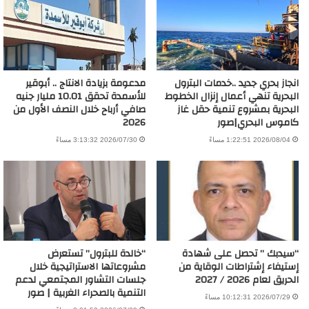
انجاز بحري جديد ..خدمات البترول
مدعومة بزيادة الانتاج .. أبوقير
البحرية تنهي أعمال إنزال الخطوط
للأسمدة تحقق 10.01 مليار جنيه
البحرية بمشروع تنمية حقل غاز
صافي أرباح خلال النصف الأول من
كاموس البحري|صور
2026
2026/08/04 1:22:51 مساءً
2026/07/30 3:13:32 مساءً
“سيدبك ” تحصل على شهادة
“خالدة للبترول” تستعرض
إستيفاء إشتراطات الوقاية من
مشروعاتها الاستراتيجية خلال
الحريق لعام 2026 / 2027
جلسات التشاور المجتمعي لدعم
التنمية بالصحراء الغربية | صور
2026/07/29 10:12:31 مساءً