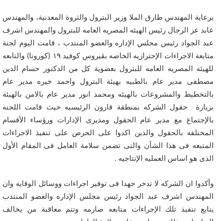
برعاية المهندس طارق الملا وزير البترول والثروة المعدنية، والمهندس
عابد عز الرجال رئيس الهيئه المصريه العامه للبترول والمهندس اشرف
عبد الجواد رئيس مجلس الإداره والعضو المنتدب ، قامت اليوم لجنة
متابعة الاجراءات الإحترازيه الخاصه بڤيروس كوفيد ١٩ (كورونا) والتابعه
للهيئه المصريه العامه للبترول بعضوية كل من الدكتور حسام الدين
مصطفى مدير عام بالطبيه بهيئة البترول واحمد خيره مدير عام
بالتخطيط والمشروعات بالهيئه ومحمد انور مدير عام بالامن بالهيئة
بزيارة حقول الشركه بمنطقة قارون الرئيسيه حيث قامت اللجنه
بالإجتماع مع مدير عام الحقول ومديرى الإدارات ورؤساء الأقسام
المختلفه بالحقول والذين اكدوا على الحرص على تنفيذ الاجراءات
المتبعه فى هذا الشأن والتى تضمن سلامة العامل فى المقام الأول
الذى هو اساس العمليه الإنتاجيه .
وأكدوا ان الشركه لا تدخر جهدا فى توفير اجراءات ووسائل الوقايه وان
المهندس اشرف عبد الجواد رئيس مجلس الإداره والعضو المنتدب
يتابع تنفيذ تلك الإجراءات متابعه صارمه وتتم معاقبة من يخالف