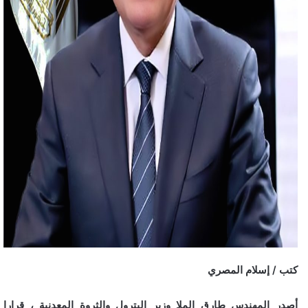
كتب / إسلام المصري
أصدر المهندس طارق الملا وزير البترول والثروة المعدنية ، قرارا