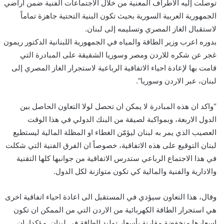
توصلت إليه الأطراف المعنية من خلال الاجتماعات الفنية ضمن أراضي
الجمهورية العربية السورية بحيث تكون البنية التحتية جاهزة تماماً
لاستقبال الغاز المصري وتسليمه إلى لبنان.
بدوره اعرب وزير الطاقة والمياه في الجمهورية اللبنانية الدكتور ريمون
غجر عن شكره للاردن ومصر وسوريا الشقيقة على المبادرة التي
قامت بها لإعادة احياء الاتفاقية الرباعية لاستجرار الغاز المصري إلى
لبنان، عبر الاردن وسوريا”.
“واكد ان هذه المبادرة لا يمكن ان تحصل لولا التعاون الحاصل بين
الدول الاربعة، وبمواكبة لصيقة من البنك الدولي في هذا الوقت
العصيب الذي يمر به لبنان ليؤمّن الغطاء او المظلة المالية ليستطيع
لبنان التوقيع على هذه الاتفاقية، خصوصاً ان الفرق الفنية التي شكلت
في هذا الاجتماع الرباعي ستدرس الاتفاقية من جوانبها كلها التقنية
والادارية والفنية والمالية كي تكون متوازنة لكل الدول.
وقال، هذا التعاون سيؤدي في المستقبل الى اعادة احياء اتفاقية اخرى
هي استجرار الطاقة الكهربائية من الاردن التي من الممكن ان تكون
اسعارها منخفضة مقارنة بأسعار توليد الطاقة في لبنان. مؤكدا، ان