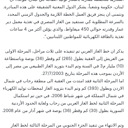
لبنان، حكومة وشعباً، يشكر الدول المعنية الشقيقة على هذه المبادرة.
ونتمنى ان ينجز فريق العمل الخطة اللازمة والجدول الزمني المحدد
بالسرعة المطلوبة كي نستفيد من الغاز المصري في تغذية معمل دير
عمار وقدرته حوالي 450 ميغاواط، والذي يؤمّن أكثر من 4 ساعات
تغذية بالطاقة الكهربائية للمواطنين اللبنانيين.”.
يذكر ان خط الغاز العربي تم تنفيذه على ثلاث مراحل، المرحلة الاولى
من العريش إلى العقبة بطول (265) كم وقطر (36) بوصة وباستطاعة
(10) مليار م3 في السنة وتم البدء بتوريد الغاز الطبيعي من مصر إلى
الأردن بموجب هذه المرحلة بتاريخ 27/7/2003.
اما المرحلة الثانية فقد امتدت من العقبة الى منطقة رحاب في شمال
الاردن وبطول (393) كم وتم البدء بتزويد الغاز لمحطات توليد الكهرباء
في شمال المملكة في شهر شباط 2006، في حين تم استكمال
المرحلة الثانية لخط الغاز العربي من رحاب ولغاية الحدود الأردنية
السورية بطول (30) كم وقطر (36) بوصة في شهر آذار من عام 2008.
وتم الانتهاء من تنفيذ الجزء الجنوبي من المرحلة الثالثة لخط الغاز