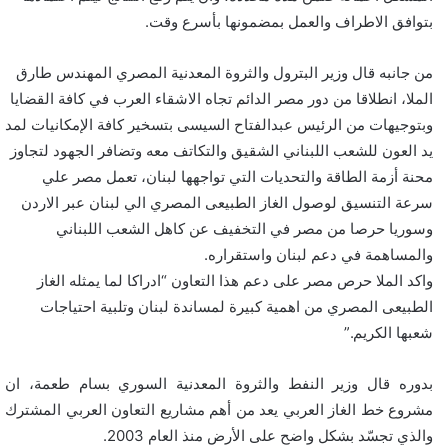
بتوافق الاطراف والعمل بمضمونها بأسرع وقت.
من جانبه قال وزير البترول والثروة المعدنية المصري المهندس طارق
الملا، انطلاقا من دور مصر الدائم تجاه الاشقاء العرب في كافة القضايا
وبتوجيهات من الرئيس عبدالفتاح السيسى بتسخير كافة الإمكانيات لمد
يد العون للشعب اللبناني الشقيق والتكاتف معه وتضافر الجهود لتجاوز
محنة أزمة الطاقة والتحديات التي تواجهها لبنان، تعمل مصر علي
سرعة التنسيق لوصول الغاز الطبيعى المصري الي لبنان عبر الاردن
وسوريا حرصا من مصر في التخفيف عن كاهل الشعب اللبناني
والمساهمة في دعم لبنان واستقراره.
واكد الملا حرص مصر على دعم هذا التعاون “ادراكا لما يمثله الغاز
الطبيعى المصري من اهمية كبيرة لمساندة لبنان وتلبية احتياجات
شعبها الكريم.”
بدوره قال وزير النفط والثروة المعدنية السوري بسام طعمة، ان
مشروع خط الغاز العربي يعد من أهم مشاريع التعاون العربي المشترك
والذي تجسّد بشكل واضح على الأرض منذ العام 2003.