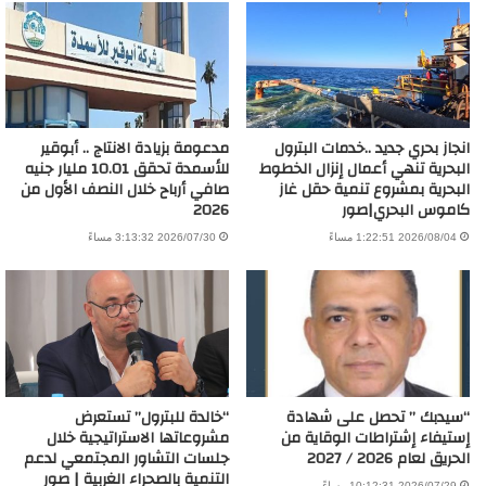
انجاز بحري جديد ..خدمات البترول
مدعومة بزيادة الانتاج .. أبوقير
البحرية تنهي أعمال إنزال الخطوط
للأسمدة تحقق 10.01 مليار جنيه
البحرية بمشروع تنمية حقل غاز
صافي أرباح خلال النصف الأول من
كاموس البحري|صور
2026
2026/08/04 1:22:51 مساءً
2026/07/30 3:13:32 مساءً
“سيدبك ” تحصل على شهادة
“خالدة للبترول” تستعرض
إستيفاء إشتراطات الوقاية من
مشروعاتها الاستراتيجية خلال
الحريق لعام 2026 / 2027
جلسات التشاور المجتمعي لدعم
التنمية بالصحراء الغربية | صور
2026/07/29 10:12:31 مساءً