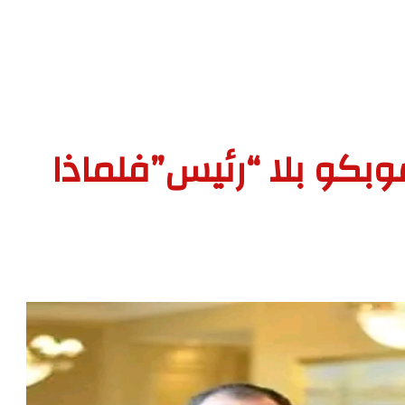
موبكو بلا “رئيس”فلماذا