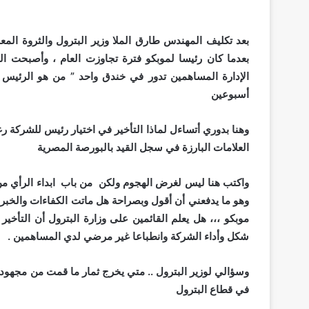
بعد تكليف المهندس طارق الملا وزير البترول والثروة المع
بعدما كان رئيسا لموبكو فترة تجاوزت العام ، وأصبحت 
الإدارة المساهمين تدور في خندق واحد ” من هو الرئيس ال
أسبوعين
وهنا بدوري أتساءل لماذا التأخير في اختيار رئيس للشركة رغ
العلامات البارزة في سجل القيد بالبورصة المصرية
واكتب هنا ليس لغرض الهجوم ولكن من باب ابداء الرأي من 
وهو ما يدفعني أن أقول وبصراحة هل ماتت الكفاءات والخبرا
موبكو ،،، هل يعلم القائمين على وزارة البترول أن التأخي
شكل وأداء الشركة وانطباعا غير مرضي لدي المساهمين .
وسؤالي لوزير البترول .. متي يخرج ثمار ما قمت من مجهودات
في قطاع البترول