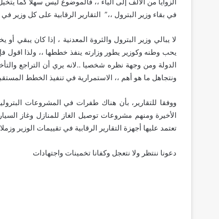
الزوايا من الألف إلى الياء ،، فالموضوع ليس سهلا كما يتخيل 
في بقاء وزير البترول ،،” التقارير الرقابية على كل وزير في
لا يبالي وزير البترول والثروة المعدنية ، إذا كان يبقي أ
يحب وطنه وكوزير يطور وزارته ينفذ خططها ،، ولذا اقول فإن 
الدولة ومن وجهة نظره شخصيا ..لانه يري أن التراجع والت
ونتجاهل ما هو أهم ،، الاستمرارية في تنفيذ الخطط المستقبل
ووفقا للتقارير، بأن هناك طفرات في المشروعات البترولي
الأخيرة ومنهم مشروعات توصيل الغاز للمنازل وغاز السيارات
تعتمد عليها أجهزة التقارير الرقابية في تقييمات الوزير وزملا
دعونا ننتظر ولا نتعجل وكفانا تخمينات واجتهادات