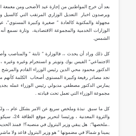
بعد أن خرج المواطنين من إجازة عيد الأضحى ومن معمعة الفتة
ويرصدون اخبار التعديل الوزاري المرتقب التي كالسيل 
الوزارات الخدمية والمجموعة الاقتصادية، وتارة نسمع أنه ر
الشمس.
كل ذلك وراد أن يحدث ،، فالوزارة ” ثابتة ” والمناصب وأص
الاجتماعي” الفيس بوك وتويتر و انستجرام وغيره وغيره ،
الدكتور محمود محي الدين رئيس الوزراء القادم والمرشح ب
نجد مصادر رفيعة وكبيرة المستوى أصحاب الكلمة كأنهم م
يمارس الدكتور مصطفي مدبولي رئيس الوزراء عمله بجد
مجموعة الوزراء التي تعمل تحت قيادته .
كل ما سبق نبذة وملخص سريع عن الامر بشكل عام ،، ولكن
والثروة الم
..ملخصها”: هل يبقي وزير البترول في منصبه؟! فمنذ الحديث
يمينا و شمالا في مضمونها ” هو وزير البترول قاعد ولا ماشي