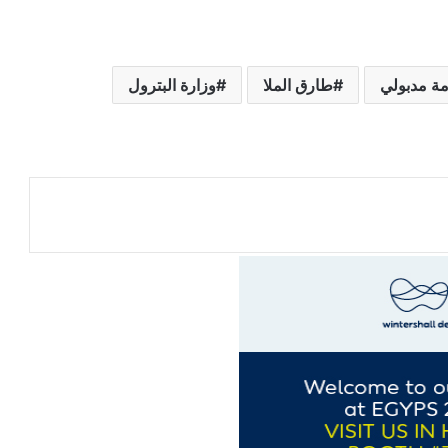
ة مدبولي
طارق الملا
وزارة البترول