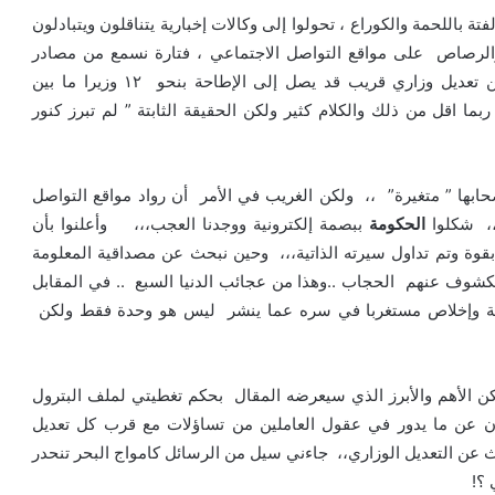
 باللحمة والكوراع ، تحولوا إلى وكالات إخبارية يتناقلون ويتبادلون
والرصاص على مواقع التواصل الاجتماعي ، فتارة نسمع من مصادر
مجهولة والمكتوبة كالعادة ” صغيرة وكبيرة المستوي”، عن تعديل وزاري قريب قد يصل إلى الإطاحة بنحو ١٢ وزيرا ما بين
بما اقل من ذلك والكلام كثير ولكن الحقيقة الثابتة ” لم تبرز كنور
حابها ” متغيرة” ،، ولكن الغريب في الأمر أن رواد مواقع التواصل
،، شكلوا
الحكومة
ببصمة إلكترونية ووجدنا العجب،،، وأعلنوا بأن
قوة وتم تداول سيرته الذاتية،،، وحين نبحث عن مصداقية المعلومة
كشوف عنهم الحجاب ..وهذا من عجائب الدنيا السبع .. في المقابل
ية وإخلاص مستغربا في سره عما ينشر ليس هو وحدة فقط ولكن
 الأهم والأبرز الذي سيعرضه المقال بحكم تغطيتي لملف البترول
عدنية ، ورئيسا لتحرير موقع الطاقة 24، سيكون عن ما يدور في عقول العاملين من تساؤلات مع قرب كل تعديل
 عن التعديل الوزاري،، جاءني سيل من الرسائل كامواج البحر تنحدر
 ؟!