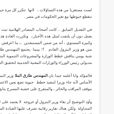
لست مستغربا من هذه التساؤلات .. لانها تتكرر كل مرة حين
تنقطع خيوطها مع تغير الحكومات في مصر .
في التعديل السابق .. كانت أصحاب المصادر الهلامية تبث ب
يعمل دون أن يلتفت لمثل هذه الأخبار،، وتكررت العادة هذ
وكبيرة المستوي ، أنه من ضمن المستبعدين ،، ما اعرفش .. 
مين هو وزير البترول القادم ؟؛ بينما يجتمع المهندس طار
شبة يومي يناقش خطط الوزارة والمشروعات التنموية البترو
مدبولي رئيس الوزراء والوزارات المعنية الخدمية لتحقيق ال
فالمؤكد وانا أعلمه جيدا بان
المهندس طارق الملا
وزير البت
الأساس لأنه جاء وزيرا لتنفيذ خطط حيوية تضع بعين الاعتب
موقف المراقب والحائر ، والمتفرج على خشبة المسرح يتابع
وأؤد التوضيح أن بقاء وزير البترول أو خروجه لا يعتمد على
المتداولة ولكن هناك تقارير رقابية تشرف عليها القيادة ال