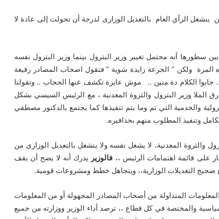
 ينشغل الرأي العام بالتعديل الوزارى لدرجة أن تحولت إلى عادة لا
ين سطورها أنه محتمل تغيير وزير البترول بينما وزير البترول نفسه
ه المرة ولكن ” الجرعة زايدة شوية ” فتقول اصحاب المصادر رفيعة
جابوا الكلام دة منين .. موش عايزة تكشف عنها الحجاب .. وتقولنا
ق الملا وزير البترول والثروة المعدنية ، مع الرئيس السيسي بشكل
لية والخدمية التي تم وما يتم تنفيذها كما يجتمع بالدكتور مصطفي
تكامل وتنفيذ المطلوب منهم بحذافيره.
رول والثروة المعدنية، لا يشغل نفسه ولا ينشغل بالتعديل الوزارى من
ار على قائمة اهتمامات الرئيس ،،
فالوزير
يدرك أنه لا يصح أن يقف
 ضجيج التعديلات الوزارية،، ويتجاهل خطط ومشروعات قومية.
 المعلومات المتداولة من أصحاب المصادر المجهولة أو من المعلومات
سياسية والمختصة في كل قطاع ،، ترصد أداء الوزير ووزارته من جميع