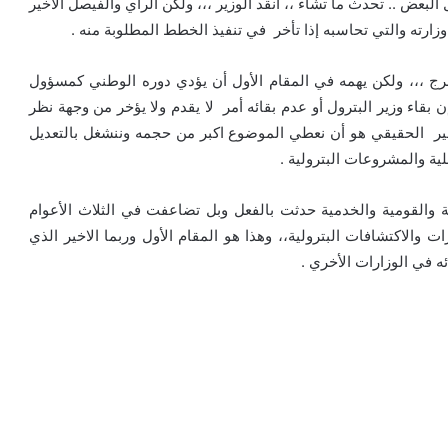
البعض .. تحدث ما تشاء ،، انقد الوزير ،،، ولكن الرأي والفيصل الأخير
 وزارته والتي تحاسبه إذا تأخر في تنفيذ الخطط المطلوبة منه .
و يخرج ،،، ولكن يهمه في المقام الأول أن يؤدي دوره الوطني كمسؤول
بقاء وزير البترول أو عدم بقائه أمر لا يقدم ولا يؤخر من وجهة نظر
أخير الحقيقي هو أن نعطي الموضوع اكبر من حجمه وننشغل بالتعديل
ية والمشروعات البترولية .
ة والقومية والخدمية حدثت بالفعل وبل تضاعفت في الثلاث الأعوام
 والاكتشافات البترولية،، وهذا هو المقام الأول وربما الاخير الذي
ئه في الوزارات الأخري .