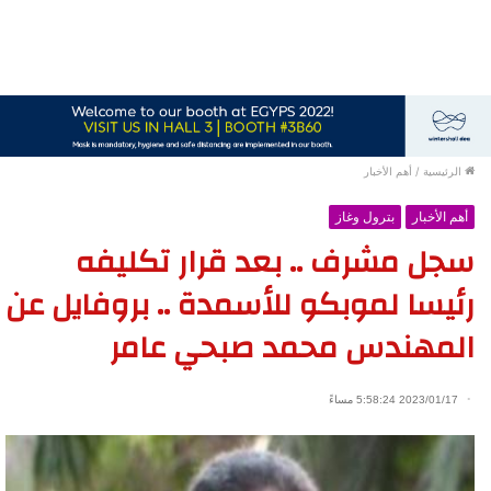
الرئيسية
/
أهم الأخبار
أهم الأخبار
بترول وغاز
سجل مشرف .. بعد قرار تكليفه
رئيسا لموبكو للأسمدة .. بروفايل عن
المهندس محمد صبحي عامر
2023/01/17 5:58:24 مساءً