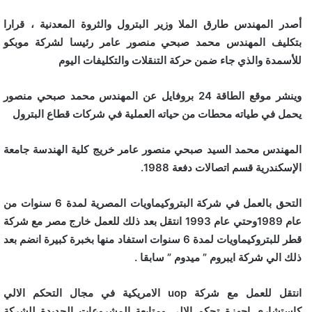
أصدر المهندس طارق الملا وزير البترول والثروة المعدنية ، قرارا
بتكليف المهندس محمد صبحي منصور عامر رئيسا لشركة موبكو
للأسمدة والذي جاء ضمن حركة التنقلات والتكليفات اليوم
وينشر موقع الطاقة 24 بروفايل عن المهندس محمد صبحي منصور
يحمل في طياته محطات من حياته العملية في شركات قطاع البترول
المهندس محمد السيد صبحي منصور عامر خريج كلية الهندسة جامعة
الإسكندرية قسم اتصالات دفعة 1988.
التحق بالعمل في شركة البتروكيماويات المصرية لمدة 6 سنوات من
عام 1989وحتي عام 1993 انتقل بعد ذلك للعمل خارج مصر مع شركة
قطر للبتروكيماويات لمدة 6 سنوات استفاد منها بخبرة كبيرة انضم بعد
ذلك الي شركة ايبروم ” ميدوم ” سابقا .
انتقل للعمل مع شركة uop الامريكية في مجال التحكم الالي
كاستشاري اجهزة تحكم الالي ومتابعة المشروعات الجديدة للشركة