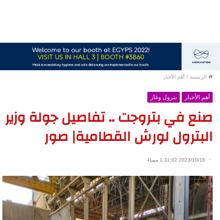
الرئيسية
/
أهم الأخبار
أهم الأخبار
بترول وغاز
صنع في بتروجت .. تفاصيل جولة وزير
البترول لورش القطامية| صور
2023/10/16 1:31:02 مساءً