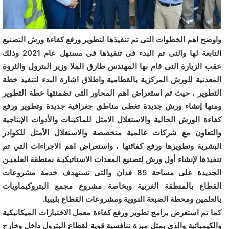
واوضح اهم الخطوات التى تم تنفيذها لتطوير ورفع كفاءة ورش التصنيع
التابعة لها والتى تم البدء فى تنفيذها فى مستهل عام 2021 وذلك
عقب الزيارة التى قام بها المهندس طارق الملا وزير البترول والثروة
المعدنية للورش المركزية بالقطامية واطلاق اشارة البدء لتنفيذ خطة
التطوير ، حيث تم استعراض اهم المحاور التى تضمنتها خطة التطوير
ومنها إنشاء ورش جديدة تغطى مناطق جغرافية جديدة وتطوير ورفع
كفاءة الورش الحالية والاستغلال الامثل للماكينات والأدوات الإنتاجية
والتعاون مع شركات عالمية متخصصة والاستغلال الأمثل للكوادر
البشرية وتطويرها ورفع كفائتها ، واستعراض اهم الاجراءات التي تم
تنفيذها لإنشاء أول ورش لتصنيع المعدات الاستاتيكيـة بمنطقة العلميـن
الجديدة على مساحة 85 فدان والتى تستهدف خدمة مشروعات
القطاع بالمنطقة الغربية وبخاصة مشروع مجمع البتروكيماويات
بالعلمين ومحطة الضبعة النووية ومشروعات القطاع بليبيا.
كما تم استعرض برامج تطوير ورفع كفاءة معمل الاختبارات الميكانيكية
والكيميائية والذى يمثل ميزة تنافسية قوية لقطاع البترول داخل وخارج