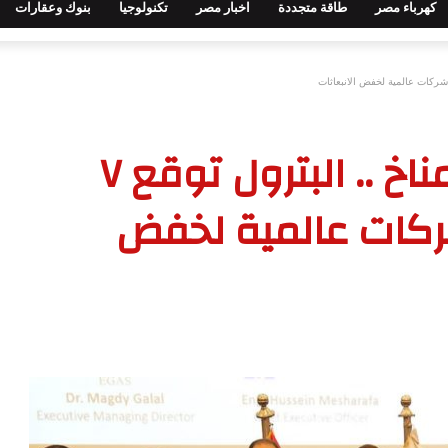
كهرباء مصر
طاقة متجددة
اخبار مصر
تكنولوجيا
بنوك وعقارات
على هامش مؤتمر المناخ .. البترول توقع ٧
كات عالمية لخفض