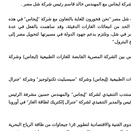
ي لشركة ايجاس مع المهندس خالد قاسم رئيس شركة شل مصر .
ة شل مصر “نحن فخورون للغاية بالتعاون مع شركة “إيجاس” في هذه
لحد من انبعاثات الغازات الدفيئة، وقد ساهمت بالفعل في عدة
ر في شل، ونلتزم بدعم جهود الدولة في مسيرتها لتحويل مصر إلى
البترول.”
س بين الشركة المصرية القابضة للغازات الطبيعية (ايجاس) وشركة
ازات الطبيعية (إيجاس) وشركة “سيسبليت تكنولوجيز” وشركة “جنرال
المنتدب التنفيذي لشركة “إيجاس” والمهندس حسين مشرفة الرئيس
س والمدير التنفيذي لشركة “جنرال إلكتريك لطاقة الغاز” في أوروبا
وبموجب مذكرة التفاهم، تخطط الشركات الثلاث لتقييم الجدوى الفنية والاقتصادية لتطوير ٥ر١ جيجاوات من طاقة الرياح البحرية