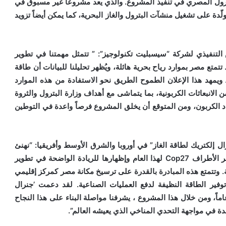
ول المصري في تنفيذ المشروع. والذي يعد مشروعا غير مسبوق في
ّدة على تشغيل منشآت البترول والغاز البحرية، كما يمكن أيضاً تزويد
التنفيذي لشركة “سيسبليت تكنولوجيز”: ” تتمثل مهمتنا في تطوير
تمتع مصر بموارد رياح بحرية هائلة، ويُظهر تحليلنا للبيانات أن طاقة
السويس يمكن أن تصل إلى 10 جيجاوات. ويمهد هذا الإعلان الطموح الطريق نحو الاستفادة من هذه الموارد
نبعاثات الكربونية، بما يتماشى مع أهداف وزارة البترول والثروة
اد الكربون، ومن المتوقع أن يخلق المشروع فرصاً واعدة في التوطين
 إلكتريك لطاقة الغاز” في أوروبا والشرق الأوسط وأفريقيا: “نهنئ
مصر على استضافة محادثات المناخ الهامة في إطار مؤتمر الأطراف Cop27 لهذا العام وإظهارها للريادة الواضحة في تطوير
 وتتمتع هذه المبادرة بالقدرة على ترسيخ مكانة مصر كمركز إقليمي
وفير الطاقة النظيفة لدفع العمليات الصناعية. لقد دعمت ’جنرال
ريك‘ تطوير البنية التحتية في أنحاء مصر لأكثر من 45 عاماً، ومن خلال هذا المشروع ، يشرفنا مواصلة البناء على هذا النجاح
ة في مواجهة التحدي المناخي الذي يعيشه العالم”.