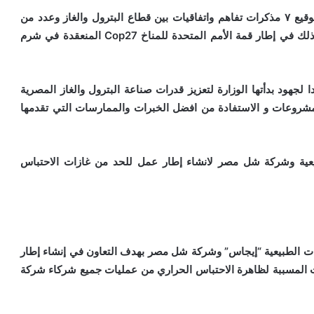
شهد المهندس طارق الملا وزير البترول والثروة المعدنية توقيع ٧ مذكرات تفاهم واتفاقيات بين قطاع البترول والغاز وعدد من
الشركات العالمية في مجال الاستدامة وخفض الانبعاثات وذلك في إطار قمة الأمم المتحدة للمناخ Cop27 المنعقدة في شرم
 لجهود بدأتها الوزارة لتعزيز قدرات صناعة البترول والغاز المصرية
للمشروعات و الاستفادة من افضل الخبرات والممارسات التي تقدمها
بيعية وشركة شل مصر لانشاء إطار عمل للحد من غازات الاحتباس
ازات الطبيعية “إيجاس” وشركة شل مصر بهدف التعاون في إنشاء إطار
ازات المسببة لظاهرة الاحتباس الحراري من عمليات جميع شركاء شركة