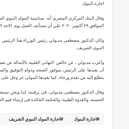
اجازة البنوك
وقال البنك المركزي المصري أنه بمناسبة المولد النبوي ال
الموافق ٢٩ أكتوبر ٢٠٢٠ علي أن يستأنف العمل يوم الاحد الموافق ١ نوفمبر ٢٠٢٠ ″.
وكان الدكتور مصطفي مدبولي رئيس الوزراء،هنأ الرئيس ع
النبوى الشريف.
وأعرب مدبولي ، عن خالص التهانى القلبية بالأصالة عن نفسه
أن يعيدها على الرئيس بموفور الصحة ودوام التوفيق وال
يتطلع إليه من تقدم ورخاء، كما يعيدها المولى عز وجل على شع
وقال الدكتور مصطفى مدبولى، فى برقيته: إننا ونحن نستقب
الحسنة، والقدوة الطيبة، والحكمة الخالدة فى إرساء قيم الحق
اجازة البنوك
اجازة المولد النبوي الشريف