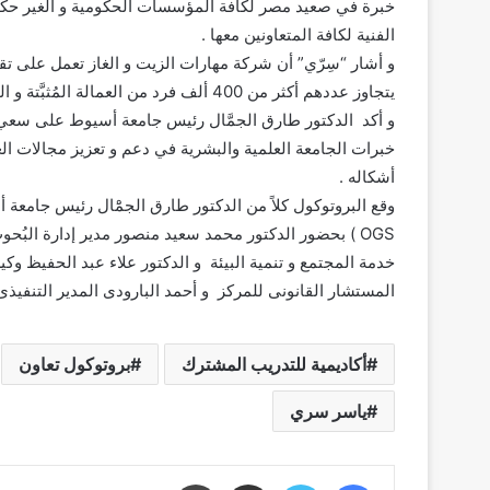
خبرة في صعيد مصر لكافة المؤسسات الحكومية و الغير حكومية
الفنية لكافة المتعاونين معها .
و أشار “سِرّي” أن شركة مهارات الزيت و الغاز تعمل على تقدي
يتجاوز عددهم أكثر من 400 ألف فرد من العمالة المُثبَّتة و المتعاقدة لمُختلف الشركات التابعة للوزارة .
و أكد الدكتور طارق الجمَّال رئيس جامعة أسيوط على سعي 
خبرات الجامعة العلمية والبشرية في دعم و تعزيز مجالات ال
أشكاله .
وقع البروتوكول كلاً من الدكتور طارق الجمَْال رئيس جامع
OGS ) بحضور الدكتور محمد سعيد منصور مدير إدارة البُح
خدمة المجتمع و تنمية البيئة و الدكتور علاء عبد الحفيظ وك
المستشار القانونى للمركز و أحمد البارودى المدير التنفيذ
أكاديمية للتدريب المشترك
بروتوكول تعاون
ياسر سري
فيسبوك
تويتر
مشاركة عبر البريد
طباعة