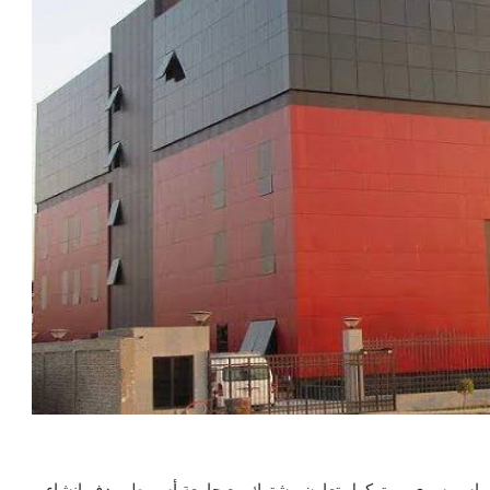
والغاز ” OGS” برئاسة المهندس ياسر سري بروتوكول تعاون مشترك مع جامعة أسيوط بهدف إنشاء