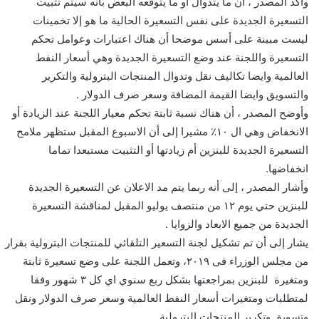
وأكد المصدر ، أن ما يتدوال أو ما يتوقعه البعض بأنه سيتم تثبيت
التسعيرة الجديدة على نفس التسعيرة الحالية ما هو إلا تخمينات
ليست مبينة على أسس موضحا أن هناك اعتبارات وعوامل تحكم
التسعيرة واللجنة عند وضع التسعيرة الجديدة وهي أسعار النفط
العالمية وايضا تكاليف نقل وتدوال المنتجات البترولية والتكرير
والتسويق وايضا القيمة المضافة وسعر صرف الدولار .
وأوضح المصدر ، أن هناك نسبة ثابتة تحكم معيار اللجنة عند الزيادة أو
الانخفاض وهي ال ١٠٪ مشيرا إلى أن الاسبوع المقبل ستظهر ملامح
التسعيرة الجديدة للبنزين أم زيادتها أو التثبيت مستبعدا تماما
انخفاضها.
وأشار المصدر ، إلى أنه ربما يتم مد الاعلان عن التسعيرة الجديدة
للبنزين حتي يوم ١٢ من منتصف يوليو المقبل لمناقشة التسعيرة
الجديدة من جميع الابعاد والزوايا .
يشار إلى أن تم تشكيل لجنة التسعير التلقائي للمنتجات البترولية بقرار
من مجلس الوزراء فى ٢٠١٩، وتعمل اللجنة على وضع تسعيرة ثابتة
ومتغيرة للبنزين بمراجعتها بشكل ربع سنوي اي كل ٣ شهور وفقا
لمتطلبات ومتغيرات أسعار النفط العالمية وسعر صرف الدولار ونقل
وتسويق وتكرير المنتجات البترولية.