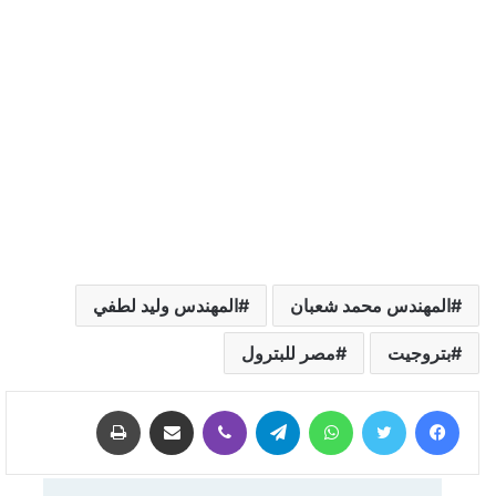
المهندس محمد شعبان
المهندس وليد لطفي
بتروجيت
مصر للبترول
فيسبوك
تويتر
واتساب
تيلقرام
ڤايبر
مشاركة عبر البريد
طباعة