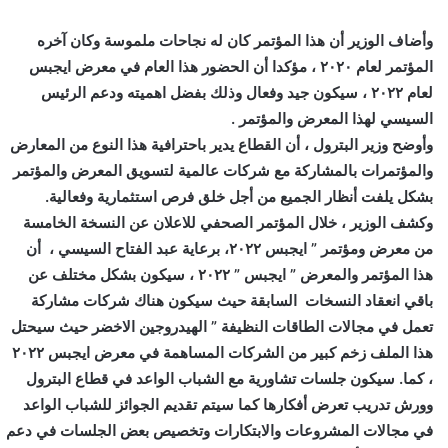
وأضاف الوزير أن هذا المؤتمر كان له نجاحات ملموسة وكان آخره
المؤتمر لعام ٢٠٢٠ ، مؤكدا أن الحضور هذا العام في معرض ايجبس
لعام ٢٠٢٢ ، سيكون جيد وفعال وذلك بفضل اهميته ودعم الرئيس
السيسي لهذا المعرض والمؤتمر .
وأوضح وزير البترول ، أن القطاع يدير باحترافية هذا النوع من المعارض
والمؤتمرات بالمشاركة مع شركات عالمية لتسويق المعرض والمؤتمر
بشكل يلفت أنظار الجميع من أجل خلق فرص استثمارية وفعالية.
وكشف الوزير ، خلال المؤتمر الصحفي للاعلان عن النسخة الخامسة
من معرض ومؤتمر ” ايجبس ٢٠٢٢، برعاية عبد الفتاح السيسي ، أن
هذا المؤتمر والمعرض ” ايجبس ” ٢٠٢٢ ، سيكون بشكل مختلف عن
باقي انعقاد النسخات السابقة حيث سيكون هناك شركات مشاركة
تعمل في مجالات الطاقات النظيفة ” الهيدروجين الاخضر حيث سيحتل
هذا الملف زخم كبير من الشركات المساهمة في معرض ايجبس ٢٠٢٢
، كما. سيكون جلسات تشاورية مع الشباب الواعد في قطاع البترول
وورش تدريب تعرض أفكارها كما سيتم تقديم الجوائز للشباب الواعد
في مجالات المشروعات والابتكارات وتخصيص بعض الجلسات في دعم