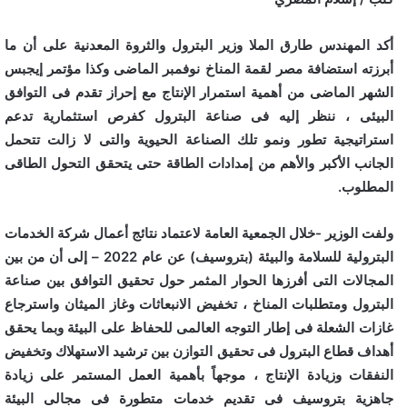
أكد المهندس طارق الملا وزير البترول والثروة المعدنية على أن ما
أبرزته استضافة مصر لقمة المناخ نوفمبر الماضى وكذا مؤتمر إيجبس
الشهر الماضى من أهمية استمرار الإنتاج مع إحراز تقدم فى التوافق
البيئى ، ننظر إليه فى صناعة البترول كفرص استثمارية تدعم
استراتيجية تطور ونمو تلك الصناعة الحيوية والتى لا زالت تتحمل
الجانب الأكبر والأهم من إمدادات الطاقة حتى يتحقق التحول الطاقى
المطلوب.
ولفت الوزير -خلال الجمعية العامة لاعتماد نتائج أعمال شركة الخدمات
البترولية للسلامة والبيئة (بتروسيف) عن عام 2022 – إلى أن من بين
المجالات التى أفرزها الحوار المثمر حول تحقيق التوافق بين صناعة
البترول ومتطلبات المناخ ، تخفيض الانبعاثات وغاز الميثان واسترجاع
غازات الشعلة فى إطار التوجه العالمى للحفاظ على البيئة وبما يحقق
أهداف قطاع البترول فى تحقيق التوازن بين ترشيد الاستهلاك وتخفيض
النفقات وزيادة الإنتاج ، موجهاً بأهمية العمل المستمر على زيادة
جاهزية بتروسيف فى تقديم خدمات متطورة فى مجالى البيئة