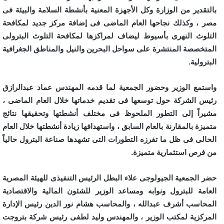
بالتقدير من الوزارة وكل الأجهزة المعنية بأنشطة السلامة والبيئة فى
مصر ، وكذلك نجاحها العام الماضى فى إضافة مركز جديد لمكافحة
التلوث النهرى بأسيوط ليضاف لمراكزها لمكافحة التلوث البترولى
المتخصصة المنتشرة على سواحل البحرين والنيل والمناطق الجغرافية
البترولية.
واستمع الوزير وحضور الجمعية لما قدمه المهندس عماد عبدالرازق
رئيس الشركة حول توسعها فى تقديم خدماتها خلال العام الماضى ،
مشيراً إلى التطور الملحوظ فى مختلف أنشطتها وتحقيقها نتائج
متميزة بالمقارنة بالعام السابق ، واستهدافها زيادة أنشطتها خلال العام
الحالى فى ظل ما تفرزه التطورات التى تشهدها صناعة البترول حالياً
من فرص استثمارية متميزة.
حضر الجمعية الجيولوجى علاء البطل الرئيس التنفيذى للهيئة المصرية
العامة للبترول ونوابه ومساعد الوزير للشئون المالية والاقتصادية
المحاسب أشرف عبدالله ، والمحاسب هشام نور الدين رئيس الإدارة
المركزية لمكتب الوزير ، والمهندس وليد لطفى رئيس شركة بتروجت