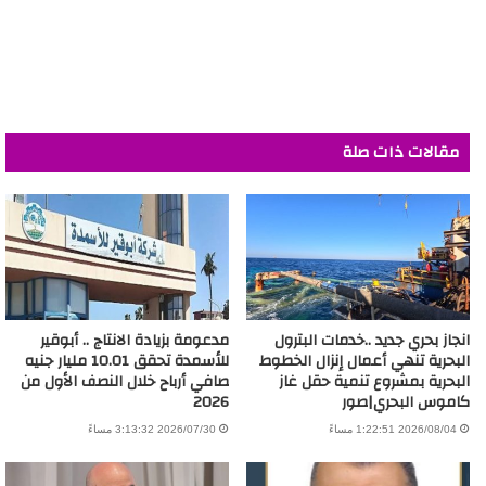
مقالات ذات صلة
انجاز بحري جديد ..خدمات البترول
مدعومة بزيادة الانتاج .. أبوقير
البحرية تنهي أعمال إنزال الخطوط
للأسمدة تحقق 10.01 مليار جنيه
البحرية بمشروع تنمية حقل غاز
صافي أرباح خلال النصف الأول من
كاموس البحري|صور
2026
2026/08/04 1:22:51 مساءً
2026/07/30 3:13:32 مساءً