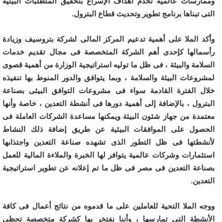
وممارسات عالمية تخدم أهداف الإسراع بتحقيق المتطلبات البيئية
التى تبناها برنامج تطوير وتحديث قطاع البترول.
وأكد الملا على أهمية تدعيم المركز المالى لشركة بتروسيف وزيادة
رأسمالها كإحدى أهم الشركة المتخصصة فى مجال تقديم خدمات
السلامة والبيئة ، فى ظل ما توليه استراتيجية الوزارة من أهمية قصوى
لمشروعات البيئة والسلامة ، وبما يتوافق والدور المنوط بها تنفيذه
خلال الفترة القادمة سواء فى مشروعات التوافق البيئى بصناعة
البترول ، بالإضافة إلى أهمية دورها فى أنشطة التعدين ، خاصة وأنها
معتمدة من جهاز شئون البيئة ويمكنها مساعدة الشركات العاملة فى
الحصول على الموافقات البيئية عن طريق إضافة ذلك النشاط
لأنشطتها فى ظل التطور الذى تشهده صناعة التعدين واجتذابها
استثمارات وشركات عالمية يتوافر لها الخبرة والملاءة المالية للعمل
بصناعة التعدين فى مصر فى ظل ما تم إعلانه عن تطوير استراتيجية
التعدين.
ووجه الملا التحية للعاملين على ما قدموه من نتائج أعمال فى كافة
الأنشطة التى تمارسها ، وأننا نفتخر بها كشركة متخصصة تحظى