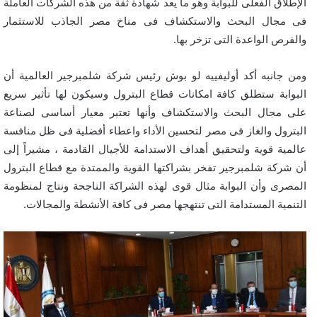
الإطلاق الفعلى للبوابة وهو ما يعد شهادة ثقة من هذه الشركات العاملة
فى مجال البحث والاستكشاف فى مناخ مصر الجاذب للاستثمار
والفرص الواعدة التى تزخر بها.
ومن جانبه أكد أوليفييه لو بوش رئيس شركة شلمبرجير العالمية أن
البوابة ستطلق كافة امكانات قطاع البترول وسيكون لها تأثير سريع
على مجال البحث والاستكشاف وأنها تعتبر معيار أساسى لصناعة
البترول والغاز فى مصر لتحسين الأداء واعطاء أفضلية فى ظل منافسة
عالمية قوية ولتحقيق أهداف الاستدامة للأجيال القادمة ، مشيراً إلى
أن شركة شلمبرجير تفخر بشراكتها القوية والممتدة مع قطاع البترول
المصرى وأن البوابة مثال قوى لهذه الشراكة الناجحة ونتاج لمنظومة
التنمية المستدامة التى تنتهجها مصر فى كافة الأنشطة والمجالات.