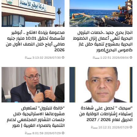
انجاز بحري جديد ..خدمات البترول
مدعومة بزيادة الانتاج .. أبوقير
البحرية تنهي أعمال إنزال الخطوط
للأسمدة تحقق 10.01 مليار جنيه
البحرية بمشروع تنمية حقل غاز
صافي أرباح خلال النصف الأول من
كاموس البحري|صور
2026
2026/08/04 1:22:51 مساءً
2026/07/30 3:13:32 مساءً
“سيدبك ” تحصل على شهادة
“خالدة للبترول” تستعرض
إستيفاء إشتراطات الوقاية من
مشروعاتها الاستراتيجية خلال
الحريق لعام 2026 / 2027
جلسات التشاور المجتمعي لدعم
التنمية بالصحراء الغربية | صور
2026/07/29 10:12:31 مساءً
2026/07/29 8:01:59 مساءً