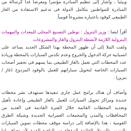
وبيئياً ، وأشار إلى تنظيم المبادرة مؤتمراً ومعرضاً غداً كرسالة من
المبادرة للمواطنين بتكامل الدولة فى تدعيم الاستفادة من الغاز
الطبيعى كوقود باعتباره مشروعاً قومياً.
أقرأ ايضا :
وزير البترول : توطين التصنيع المحلى للمعدات والمهمات
البترولية اللازمة لأنشطة البترول والغاز والمشروعات
ولفت الملا إلى أن ظهور المحطة بهذا الشكل الجديد يساعد على
انسيابية حركة الدخول والخروج وعدم تكدس السيارات بالمحطة وزيادة
عدد المحطات التي تعمل بالغاز الطبيعى بما يسهم فى تحفيز أصحاب
السيارات الخاصة لتحويل سياراتهم للعمل بالوقود المزدوج (غاز /
بنزين) .
وأضاف أن هناك برامج عمل جارى تنفيذها تستهدف نشر محطات
جديدة ومراكز تحويل السيارات للعمل بالغاز الطبيعى وإعادة تأهيل
وتجديد المحطات القائمة خلال الفترة القادمة فى العديد من
المحافظات والمدن والمجمعات العمرانية الجديدة وشبكة الطرق
القومية ، هذا بالإضافة إلى دراسة موقف محطات تموين السيارات
بالبنزين والسولار القائمة المؤهلة من الناحية الفنية لأن تضاف لها