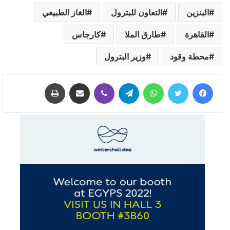
البنزين
التعاون للبترول
الغاز الطبيعي
القاهرة
طارق الملا
كارجاس
محطة وقود
وزير البترول
فيسبوك
تويتر
واتساب
تيلقرام
ڤايبر
مشاركة عبر البريد
طباعة