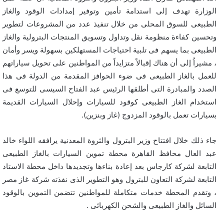
الوزارة تهدف إلى استدامة تأمين وتوفير إمدادات الوقود والغاز
الطبيعى للسوق المحلى من خلال تنفيذ عدد من المشروعات لتطوير
وتحسين كفاءة منظومة نقل وتداول وتسويق المنتجات البترولية والغاز
الطبيعى بما يسهم فى تلبية احتياجات المستهلكين بسهولة ويسر وأمان
، مشيراُ إلى أن هناك إقبالاً متزايداً من المواطنين على تحويل سياراتهم
للعمل بالغاز الطبيعى فى ضوء الحوافز المقدمة من الدولة فى هذا
الصدد والمبادرة التى أطلقها الرئيس عبد الفتاح السيسى للتوسع فى
استخدام الغاز الطبيعى كوقود للسيارات وإحلال السيارات القديمة
بسيارات تعمل بالوقود المزدوج (غاز وبنزين).
جاء ذلك خلال افتتاح وزير البترول والثروة المعدنية يرافقه اللواء خالد
عبد العال محافظ القاهرة محطة تموين السيارات بالغاز الطبيعى
التابعة لشركة كارجاس بعد إعادة بناءها وتجديدها داخل محطة الاستاد
التابعة لشركة التعاون للبترول وهو التطوير الذى نفذته شركة غاز مصر
، وتقدم المحطة خدمات متكاملة للمواطنين تتضمن التموين بالوقود
السائل والغاز الطبيعى والشحن الكهربائى .