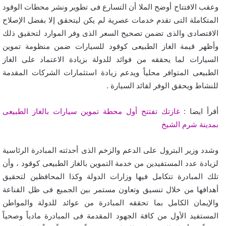
وعقب الافتتاح أوضح الملا أن التسارع فى تطوير ونشر محطات الوقود
المتكاملة التى تقدم خدمات عصرية لم يكن ليتحقق إلا بفضل الإصلاح
الاقتصادى والذى تضمن تصحيح السعر الذى وفر الموارد لتحقيق ذلك
وأظهر قيمة الغاز الطبيعى كوقود للسيارات ضمن منظومة تموين
السيارات لما يحققه من فوائد للدولة بزيادة الاعتماد على الغاز
الطبيعى المتوافر محلياً ويدعم زيادة استثمارات الشركات المقدمة
للنشاط ويحقق الوفر لقائد السيارة .
أقرأ ايضا :
غازتك تفتتح أول محطة تموين سيارات بالغاز الطبيعى
بمدينة شرم الشيخ
وشدد وزير البترول على الدعم والزخم الذى أحدثته المبادرة الرئاسية
لزيادة عدد المستفيدين من خدمة التموين بالغاز الطبيعى كوقود ، وأن
تلك المبادرة تتكامل فيها وزارات الدولة وكذا المحافظين لتحقيق
أهدافها من خلال تنسيق وتعاون مستمر بين الجميع فى ظل القناعة
والإيمان الكامل بما تحققه المبادرة من عوائد للدولة والمواطن
المستفيد الأول من كافة الجهود المقدمة فى المبادرة مادياً وصحياً