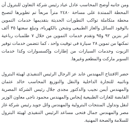
ومن جانبه أوضح المحاسب عادل عياد رئيس شركة التعاون للبترول أن
المحطة الممتدة على مساحة ٢٤٨٠ متراً مربعاً تم تطويرها لتصبح
محطة متكاملة تواكب التطورات الحديثة بتقديمها خدمات التموين
بالوقود السائل والغاز الطبيعى وشحن بالكهرباء، وتبلغ سعتها ٣٥ ألف
لتر بنزين ٩٢ و٩٥ وتقدم خدمات التموين من خلال ٧ طلمبات رباعية
تمكنها من تموين ٢٨ سيارة فى توقيت واحد ، كما تتضمن خدمات توفير
الزيوت وخدمات السيارات من إطارات وإكسسوارات وكذا خدمات
السوبر ماركت والمطعم وغيرها.
حضر الافتتاح المهندس عابد عز الرجال الرئيس التنفيذى لهيئة البترول
ونائبيه للتجارة الداخلية والنقل والتوزيع المحاسب خالد عثمان
والمهندس أيمن نجيب والدكتور مجدى جلال رئيس الشركة المصرية
القابضة للغازات الطبيعية إيجاس والمهندس محمود ناجى معاون الوزير
لنقل وتداول المنتجات البترولية والمهندس وائل جويد رئيس شركة غاز
مصر والمهندس جمال فتحى مساعد الرئيس التنفيذى لهيئة البترول
للسلامة والصحة المهنية.