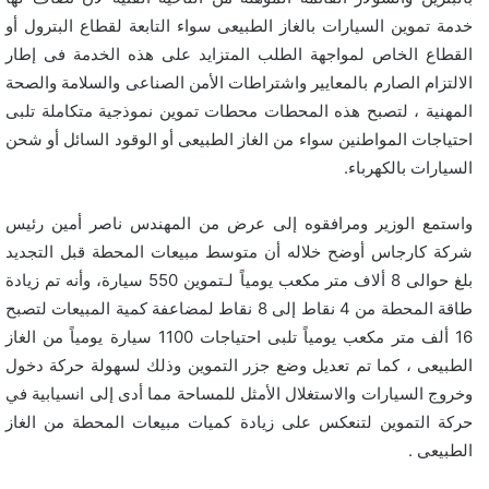
خدمة تموين السيارات بالغاز الطبيعى سواء التابعة لقطاع البترول أو
القطاع الخاص لمواجهة الطلب المتزايد على هذه الخدمة فى إطار
الالتزام الصارم بالمعايير واشتراطات الأمن الصناعى والسلامة والصحة
المهنية ، لتصبح هذه المحطات محطات تموين نموذجية متكاملة تلبى
احتياجات المواطنين سواء من الغاز الطبيعى أو الوقود السائل أو شحن
السيارات بالكهرباء.
واستمع الوزير ومرافقوه إلى عرض من المهندس ناصر أمين رئيس
شركة كارجاس أوضح خلاله أن متوسط مبيعات المحطة قبل التجديد
بلغ حوالى 8 ألاف متر مكعب يومياً لـتموين 550 سيارة، وأنه تم زيادة
طاقة المحطة من 4 نقاط إلى 8 نقاط لمضاعفة كمية المبيعات لتصبح
16 ألف متر مكعب يومياً تلبى احتياجات 1100 سيارة يومياً من الغاز
الطبيعى ، كما تم تعديل وضع جزر التموين وذلك لسهولة حركة دخول
وخروج السيارات والاستغلال الأمثل للمساحة مما أدى إلى انسيابية في
حركة التموين لتنعكس على زيادة كميات مبيعات المحطة من الغاز
الطبيعى .