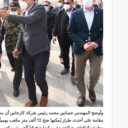
وأوضح المهندس حسانين محمد رئيس شركة كارجاس أن محطة ا
وطنية -4 العاصمة الجديدة، يمكنها ضخ 14 ألف متر مكعب وخدمة 900 سيارة يومياً.