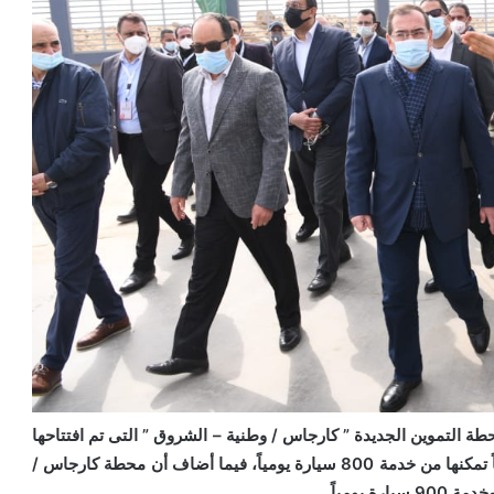
لتموين الجديدة ” كارجاس / وطنية – الشروق ” التى تم افتتاحها
مقامة على أحدث طراز يُمكنها ضخ 12 ألف متر مكعب يومياً تمكنها من خدمة 800 سيارة يومياً، فيما أضاف أن محطة كارجاس /