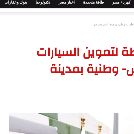
كهرباء مصر
طاقة متجددة
اخبار مصر
تكنولوجيا
بنوك وعقارات
ارجاس- وطنية بمدينة الشروق|صور
طة لتموين السيارات
س- وطنية بمدينة