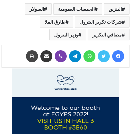
البنزين
الجمعيات العمومية
السولار
شركات تكرير البترول
طارق الملا
مصافي التكرير
وزير البترول
فيسبوك
تويتر
واتساب
تيلقرام
ڤايبر
مشاركة عبر البريد
طباعة