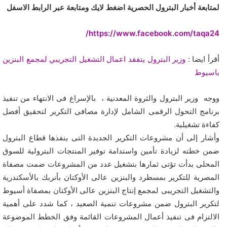
لمتابعة أخبار البترول الحصرية اضغط لايك ومتابعة عبر الرابط الاسفل
https://www.facebook.com/taqa24/
أقرأ ايضا :
وزير البترول يتفقد اعمال التشغيل التجريبي لمجمع البنزين
باسيوط
ووجه وزير البترول والثروة المعدنية ، بالإسراع فى الانتهاء من تنفيذ
برنامج التحول الرقمى الشامل لإدارة مصافى التكرير لتحقيق أفضل
كفاءة تشغيلية.
وأشار إلى أن مشروعات التكرير الجديدة التى ينفذها قطاع البترول
ضمن خطته لزيادة تأمين واستدامة توفير المنتجات البترولية للسوق
المحلى بدأت تؤتى ثمارها بتشغيل عدد من المشروعات ضمت مصفاة
المصرية للتكرير بمسطرد والبنزين عالى الأوكتان بأنربك بالأسكندرية
والتشغيل التجريبى لمجمع إنتاج البنزين عالى الأوكتان بمصفاة أسيوط
لتكرير البترول ضمن مشروعات تنمية الصعيد ، كما شدد على أهمية
الالتزام فى تنفيذ أعمال المشروعات القائمة وفق الخطط الموضوعة