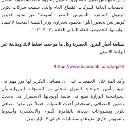
الجمعيات العامة لشركات القطاع العام والتى شملت شركات تكرير
البترول “القاهرة -السويس -النصر -أسيوط” عبر تقنية الفيديو
كونفرانس بحضور اللواء محمود شعراوى وزير التنمية المحلية لاعتماد
موازناتها التخطيطية للعام المالى القادم ٢٠٢١/ ٢٠٢٢ .
لمتابعة أخبار البترول الحصرية وكل ما هو جديد اضغط لايك ومتابعة عبر
الرابط الاسفل
https://www.facebook.com/taqa24/
وأكد الملا خلال الجمعيات على أن مصافى التكرير لها دور مهم فى
تلبية وتأمين احتياجات السوق المحلى من المنتجات البترولية وأن
استراتيجية الوزارة تضع فى قائمة أولوياتها الاستمرار فى تحديث
وتطوير المصافى واستخدام أحدث التقنيات، فضلاً عن تنفيذ مصافى
تكرير ومشروعات جديدة، بالقاهرة الكبرى والأسكندرية وأسيوط
والسويس جارى تنفيذها باستثمارات حوالى ٧ مليار دولار.