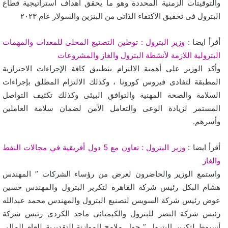
والتوقيتات الزمنية المحددة وهو ما يحقق أهداف استراتيجية قطاع
البترول فى تحقيق الاكتفاء الذاتى من البنزين والسولار عام ٢٠٢٣
أقرأ ايضا :
وزير البترول : توطين التصنيع المحلى للمعدات والمهمات
البترولية اللازمة لأنشطة البترول والغاز والمشروعات
وأكد الوزير على أهمية الالتزام بتطبيق كافة الإجراءات الاحترازية
المطبقة لتفادى فيروس كورونا ، وكذلك الالتزام المطلق بإجراءات
السلامة والصحة المهنية والتوافق البيئى وكذلك تكثيف التواصل
المستمر لزيادة الوعى والتعامل الآمن لضمان سلامة العاملين
وأسرهم.
أقرأ ايضا :
وزير البترول : تعاون مع 5 دول أفريقية في مجالات النفط
والغاز
واستمع الوزير والحاضرون لعرض من رؤساء الشركات ” المهندس
هشام البكل رئيس شركة القاهرة لتكرير البترول والمهندس حسين
عوض رئيس شركة السويس لتصنيع البترول والمهندس محمد عبدالله
رئيس شركة النصر للبترول والكيميائى ماجد الكردى رئيس شركة
أسيوط لتكرير البترول ” حول ملامح الموازنة التقديرية للعام المالى