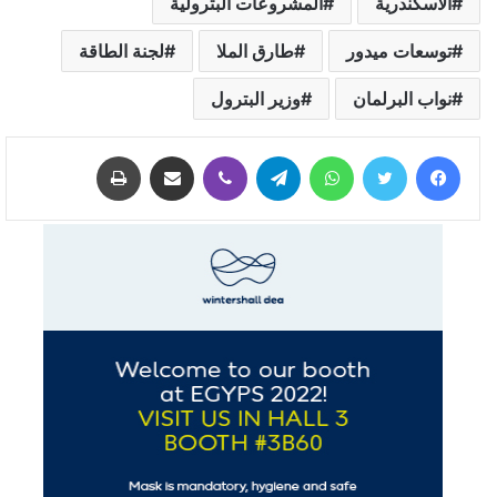
الاسكندرية
المشروعات البترولية
توسعات ميدور
طارق الملا
لجنة الطاقة
نواب البرلمان
وزير البترول
فيسبوك
تويتر
واتساب
تيلقرام
ڤايبر
مشاركة عبر البريد
طباعة