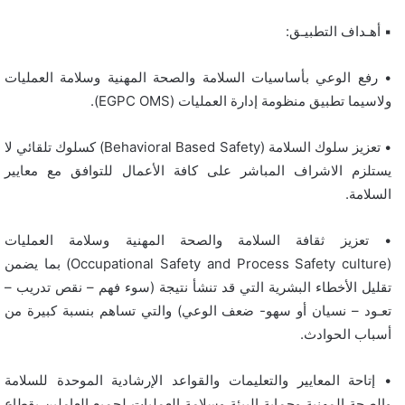
▪︎ أهـداف التطبيـق:
• رفع الوعي بأساسيات السلامة والصحة المهنية وسلامة العمليات
ولاسيما تطبيق منظومة إدارة العمليات (EGPC OMS).
• تعزيز سلوك السلامة (Behavioral Based Safety) كسلوك تلقائي لا
يستلزم الاشراف المباشر على كافة الأعمال للتوافق مع معايير
السلامة.
• تعزيز ثقافة السلامة والصحة المهنية وسلامة العمليات
(Occupational Safety and Process Safety culture) بما يضمن
تقليل الأخطاء البشرية التي قد تنشأ نتيجة (سوء فهم – نقص تدريب –
تعـود – نسيان أو سهو- ضعف الوعي) والتي تساهم بنسبة كبيرة من
أسباب الحوادث.
• إتاحة المعايير والتعليمات والقواعد الإرشادية الموحدة للسلامة
والصحة المهنية وحماية البيئة وسلامة العمليات لجميع العاملين بقطاع