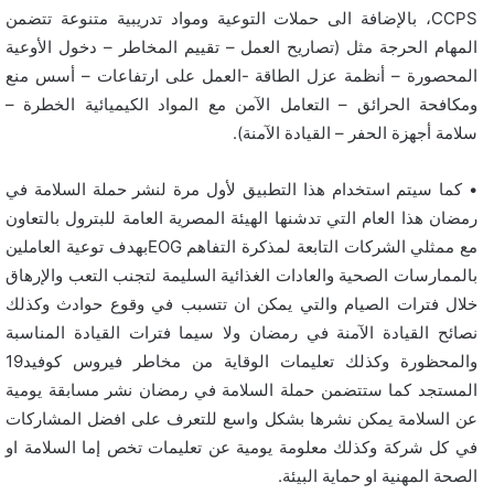
CCPS، بالإضافة الى حملات التوعية ومواد تدريبية متنوعة تتضمن
المهام الحرجة مثل (تصاريح العمل – تقييم المخاطر – دخول الأوعية
المحصورة – أنظمة عزل الطاقة -العمل على ارتفاعات – أسس منع
ومكافحة الحرائق – التعامل الآمن مع المواد الكيميائية الخطرة –
سلامة أجهزة الحفر – القيادة الآمنة).
• كما سيتم استخدام هذا التطبيق لأول مرة لنشر حملة السلامة في
رمضان هذا العام التي تدشنها الهيئة المصرية العامة للبترول بالتعاون
مع ممثلي الشركات التابعة لمذكرة التفاهم EOGبهدف توعية العاملين
بالممارسات الصحية والعادات الغذائية السليمة لتجنب التعب والإرهاق
خلال فترات الصيام والتي يمكن ان تتسبب في وقوع حوادث وكذلك
نصائح القيادة الآمنة في رمضان ولا سيما فترات القيادة المناسبة
والمحظورة وكذلك تعليمات الوقاية من مخاطر فيروس كوفيد19
المستجد كما ستتضمن حملة السلامة في رمضان نشر مسابقة يومية
عن السلامة يمكن نشرها بشكل واسع للتعرف على افضل المشاركات
في كل شركة وكذلك معلومة يومية عن تعليمات تخص إما السلامة او
الصحة المهنية او حماية البيئة.