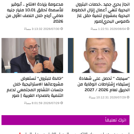
انجاز بحري جديد ..خدمات البترول
مدعومة بزيادة الانتاج .. أبوقير
البحرية تنهي أعمال إنزال الخطوط
للأسمدة تحقق 10.01 مليار جنيه
البحرية بمشروع تنمية حقل غاز
صافي أرباح خلال النصف الأول من
كاموس البحري|صور
2026
2026/08/04 1:22:51 مساءً
2026/07/30 3:13:32 مساءً
“سيدبك ” تحصل على شهادة
“خالدة للبترول” تستعرض
إستيفاء إشتراطات الوقاية من
مشروعاتها الاستراتيجية خلال
الحريق لعام 2026 / 2027
جلسات التشاور المجتمعي لدعم
التنمية بالصحراء الغربية | صور
2026/07/29 10:12:31 مساءً
2026/07/29 8:01:59 مساءً
اترك تعليقاً